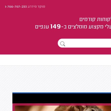
מוקד מידרג:
1-700-707-233
קוחות קודמים
149
לי מקצוע
מומלצים
ב-
ענפים