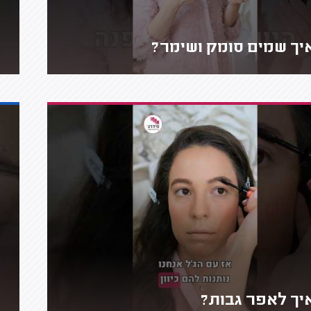
יך שמים סומק ושימר?
יך לאפר גבות?