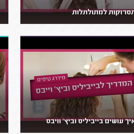
סרוקות למתולתלות
יך עושים בייביליס וביץ' וויבס