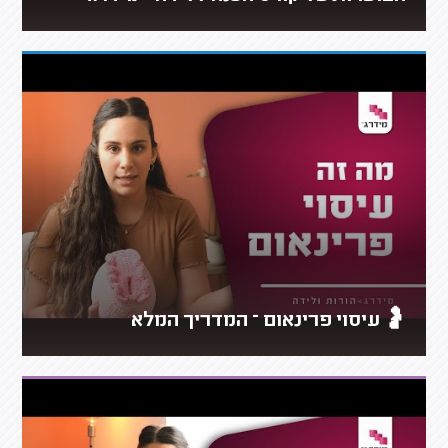
🤰 עיסוי פרינאום – המדריך המלא