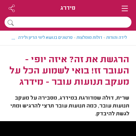
מידרג
...
לידה והורות
>
דולות מומלצות
>
סרטונים בנושא ליווי הריון ולידה
>
הרגשת את
הרגשת את זה? איזה יופי -
העובר זז! בואי לשמוע הכל על
מעקב תנועות עובר - מידרג
שרית, דולה שמדורגת במידרג, מסבירה על מעקב
תנועות עובר, כמה תנועות עובר תרצי להרגיש ומתי
לגשת להיבדק.