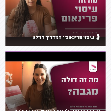
🤰 עיסוי פרינאום – המדריך המלא