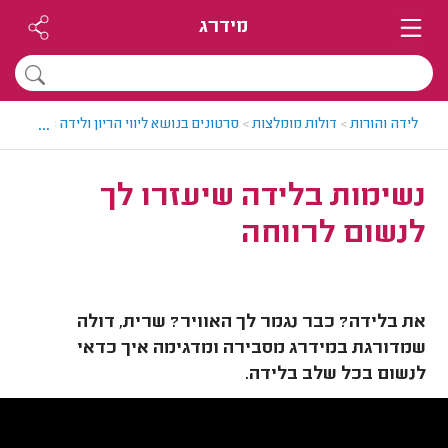
מידרג
...
לידה והורות
>
דולות מומלצות
>
סרטונים בנושא ליווי הריון ולידה
>
נשימות ב
נשימות בלידה שיעזרו לך
לנשום לרווחה
את בלידה? כבר נגמר לך האוויר? שרית, דולה
שמדורגת במידרג מסבירה ומדגימה איך כדאי
לנשום בכל שלב בלידה.