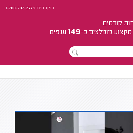
מוקד מידרג:
1-700-707-233
ות קודמים
149
מקצוע
מומלצים
ב-
ענפים