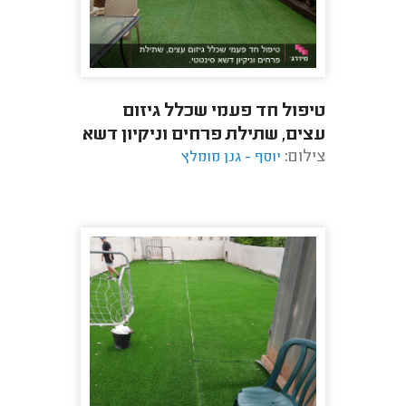
טיפול חד פעמי שכלל גיזום
עצים, שתילת פרחים וניקיון דשא
צילום:
סינטטי.
יוסף - גנן מומלץ