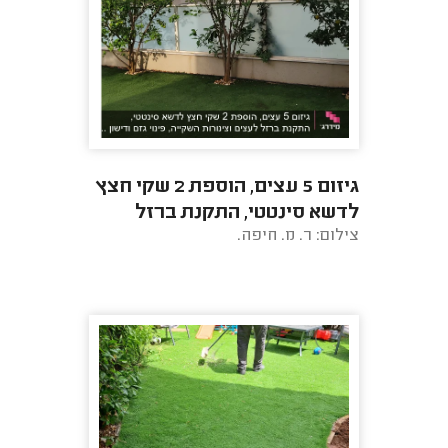
גיזום 5 עצים, הוספת 2 שקי חצץ
לדשא סינטטי, התקנת ברזל
צילום: ר. מ. חיפה.
לעצים וצינורות השקייה, פינוי
גזם ודישון ...