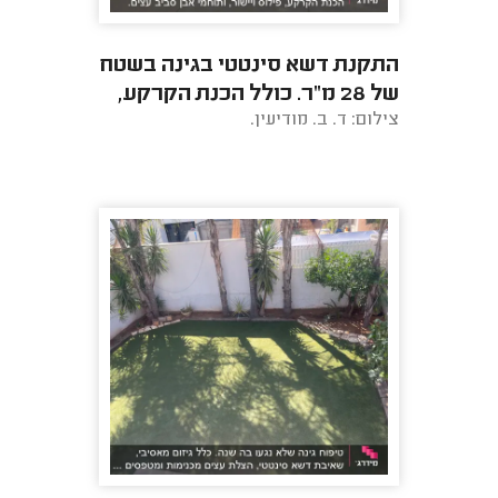
התקנת דשא סינטטי בגינה בשטח
של 28 מ"ר. כולל הכנת הקרקע,
צילום: ד. ב. מודיעין.
פילוס ויישור, ותוחמי אבן סביב
עצים.