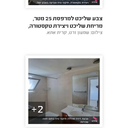
צבע שליכט למרפסת 25 מטר,
מריחת שליכט ויצירת טקסטורה,
צילום: שמעון זרט, קרית אתא.
תיקוני טיח וצביעה בצבע יסוד.
2+