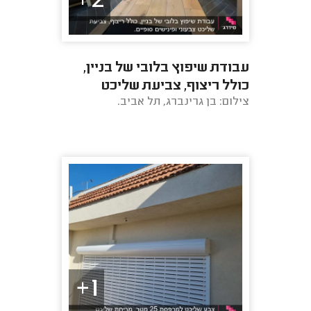
2+
עבודת שיפוץ בלובי של בניין,
כולל ריצוף, צביעת שליכט
צילום: בן גרינברג, תל אביב.
צבעוני ופינישים סופיים.
1+