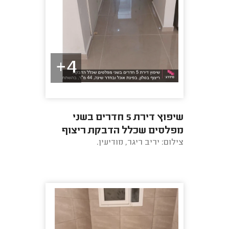
4+
שיפוץ דירת 5 חדרים בשני
מפלסים שכלל הדבקת ריצוף
צילום: יריב ריגר, מודיעין.
בסלון, בפינת אוכל ובחדר שינה,
44 מ"ר, בהשתתפות ...