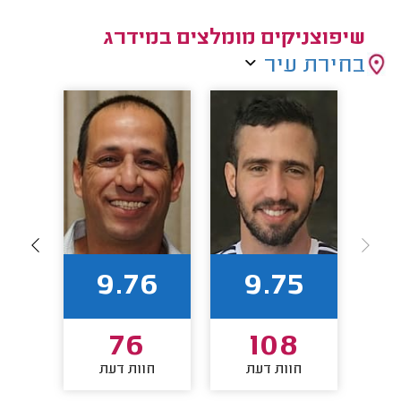
שיפוצניקים מומלצים במידרג
בחירת עיר
7
9.76
9.75
76
108
חוות דעת
חוות דעת
חו