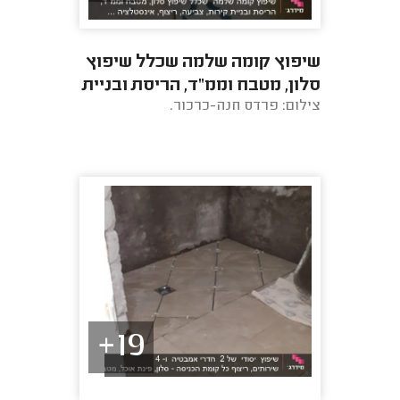
שיפוץ קומה שלמה שכלל שיפוץ
סלון, מטבח וממ"ד, הריסת ובניית
צילום: פרדס חנה-כרכור.
קירות, צביעה, ריצוף, אינסטלציה
...
19+