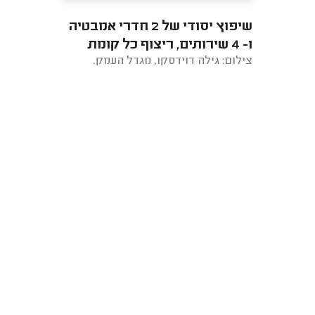
שיפוץ יסודי של 2 חדרי אמבטיה
ו- 4 שירותים, ריצוף כל קומת
צילום: גילה דוידסקו, מגדל העמק.
הכניסה - סלון, פינת אוכל, מטבח
...