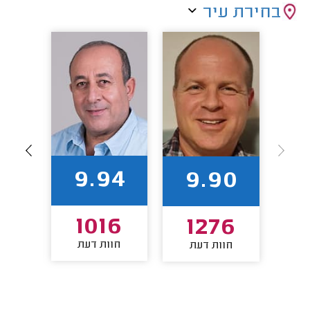
בחירת עיר
9.94
1
9.90
1016
9
1276
חוות דעת
חוות דעת
חו