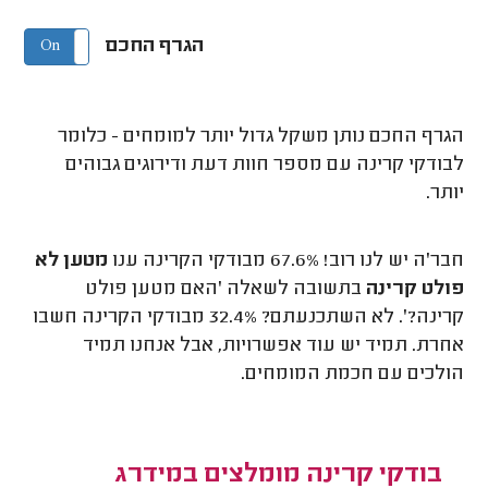
הגרף החכם
On
Off
הגרף החכם נותן משקל גדול יותר למומחים - כלומר
לבודקי קרינה עם מספר חוות דעת ודירוגים גבוהים
יותר.
חבר'ה יש לנו רוב! 67.6% מבודקי הקרינה ענו
מטען לא
פולט קרינה
בתשובה לשאלה 'האם מטען פולט
קרינה?'. לא השתכנעתם? 32.4% מבודקי הקרינה חשבו
אחרת. תמיד יש עוד אפשרויות, אבל אנחנו תמיד
הולכים עם חכמת המומחים.
בודקי קרינה מומלצים במידרג