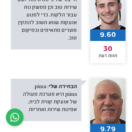
הייצור של פימא איכותי ועם
שירות טוב וכן ממשק נוח
עבור הלקוח. כדי למנוע
אזעקות שווא חשוב להתקין
מוצרים מתאימים ובמיקום
9.60
טוב.
30
חוות דעת
הבחירה שלי:
pima
pima היא מערכת מעולה
של אזעקת קווית לבית.
אמינות שירות ואחריות
9.79