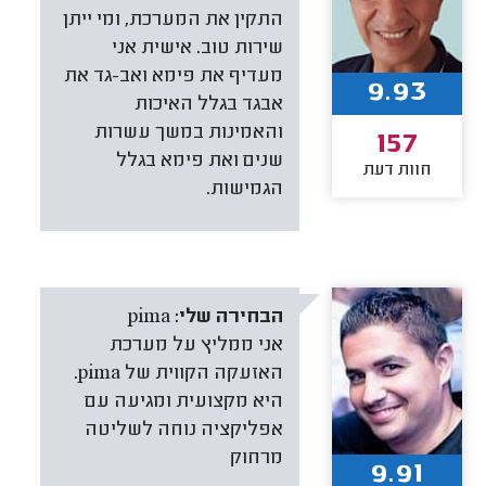
התקין את המערכת, ומי ייתן
שירות טוב. אישית אני
מעדיף את פימא ואב-גד את
9.93
אבגד בגלל האיכות
והאמינות במשך עשרות
157
שנים ואת פימא בגלל
חוות דעת
הגמישות.
הבחירה שלי:
pima
אני ממליץ על מערכת
האזעקה הקווית של pima.
היא מקצועית ומגיעה עם
אפליקציה נוחה לשליטה
מרחוק
9.91