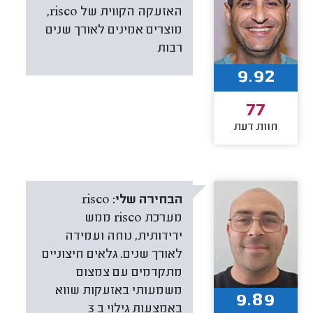
האזעקה הקווית של risco,
מוצרים אמינים לאורך שנים
רבות
9.92
77
חוות דעת
הבחירה שלי:
risco
מערכת risco ממש
ידידותית, נוחה ועמידה
לאורך שנים. גלאים חיצוניים
מתקדמים עם צמצום
משמעותי באזעקות שווא
9.89
באמצעות גילוי ב 3