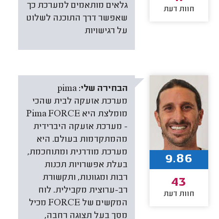
גלאים מותאמים למערכת כך
חוות דעת
שאפשר דרך התוכנה לשלוט
על רגישויות
הבחירה שלי:
pima
מערכת אזעקה לבית שהכי
מומלצת היא Pima FORCE
- מערכת אזעקה היברידית
מהמתקדמות בעולם. היא
מערכת מודרנית ומתוחכמת,
9.86
בעלת אפשרויות תכנות
רבות ומגוונות, ותקשורת
43
רב-ערוצית מקבילית. לוח
חוות דעת
המקשים של FORCE מכיל
מסך בעל תצוגה רחבה,