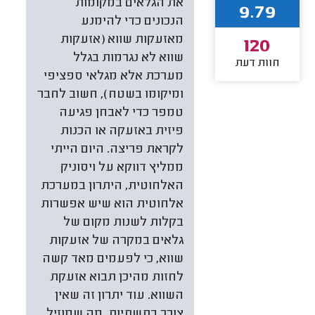
את הגלאים במקומות
9.79
הנכונים כדי להימנע
מאזעקות שווא (אזעקות
120
שווא לא נגרמות בגלל
חוות דעת
מערכת אלא מגלאי ספציפי
ומיקומו בשטח), חשוב לחבר
טמפר כדי לאבחן פגיעה
פיזית באזעקה או הכנות
לקראת פריצה. היום הייתי
ממליץ דווקא על ויסוניק
האלחוטית, היתרון במערכת
אלחוטית הוא שיש אפשרות
בקלות לשנות מקום של
גלאים במקרה של אזעקות
שווא, כי לפעמים מאד קשה
לחזות מהיכן תבוא אזעקת
השווא. עוד יתרון זה שאין
צורך בתשתיות, מה שמוזיל