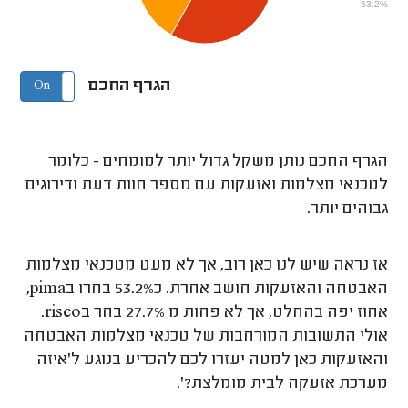
53.2%
הגרף החכם
On
Off
הגרף החכם נותן משקל גדול יותר למומחים - כלומר
לטכנאי מצלמות ואזעקות עם מספר חוות דעת ודירוגים
גבוהים יותר.
אז נראה שיש לנו כאן רוב, אך לא מעט מטכנאי מצלמות
האבטחה והאזעקות חושב אחרת. כ53.2% בחרו ב
pima
,
אחוז יפה בהחלט, אך לא פחות מ 27.7% בחר ב
risco
.
אולי התשובות המורחבות של טכנאי מצלמות האבטחה
והאזעקות כאן למטה יעזרו לכם להכריע בנוגע ל'איזה
מערכת אזעקה לבית מומלצת?'.