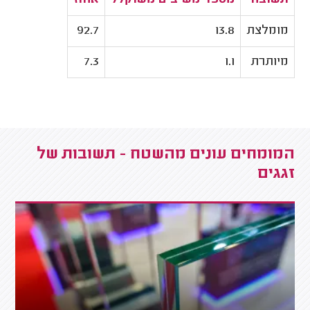
תשובה
מספר משיבים משוקלל
אחוז
מומלצת
13.8
92.7
מיותרת
1.1
7.3
המומחים עונים מהשטח - תשובות של
זגגים