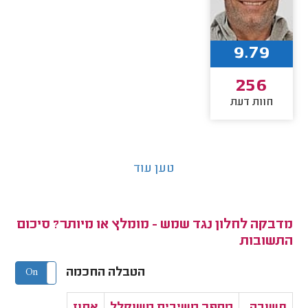
9.79
256
חוות דעת
טען עוד
מדבקה לחלון נגד שמש - מומלץ או מיותר? סיכום
התשובות
הטבלה החכמה
On
Off