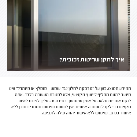
איך לתקן שריטות זכוכית?
המידע המוצג כאן על "מדבקה לחלון נגד שמש - מומלץ או מיותר?" אינו
מיועד להוות תחליף לייעוץ מקצועי, אלא למטרת העשרה בלבד. אתה
לוקח אחריות מלאה על אופן שימושך במידע זה. עליך לפנות לאיש
מקצוע כדי לקבל תשובה אישית. אין לעשות שימוש מסחרי בתוכן ללא
אישור בכתב. שימוש ללא אישור יהווה עילה לתביעה.