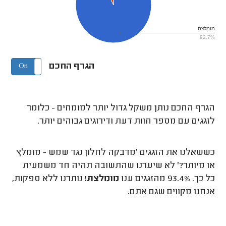
מומלצת
92.7%
הגרף החכם
On
Off
הגרף החכם נותן משקל גדול יותר למומחים - כלומר
לזגגים עם מספר חוות דעת ודירוגים גבוהים יותר.
כששאלנו את הזגגים 'מדבקה לחלון נגד שמש - מומלץ
או מיותר?' לא שיערנו שהתשובה תהיה חד משמעית
כל כך. 93.4% מהזגגים ענו
מומלצת
! נותרנו ללא ספקות,
אנחנו מקווים שגם אתם.