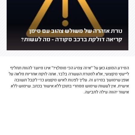
נורת אזהרה של משולש צהוב עם סימן
קריאה דולקת ברכב סקודה - מה לעשות?
המידע המוצג כאן על "איזה צמיג הכי מומלץ?" אינו מיועד להוות תחליף
לייעוץ מקצועי, אלא למטרת העשרה בלבד. אתה לוקח אחריות מלאה על
אופן שימושך במידע זה. עליך לפנות לאיש מקצוע כדי לקבל תשובה
אישית. אין לעשות שימוש מסחרי בתוכן ללא אישור בכתב. שימוש ללא
אישור יהווה עילה לתביעה.