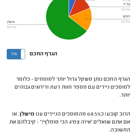
6.1%
גודייר
12.6%
דנלופ
16.8%
מישלן
64.5%
הגרף החכם
On
Off
הגרף החכם נותן משקל גדול יותר למומחים - כלומר
למוסכים ניידים עם מספר חוות דעת ודירוגים גבוהים
יותר.
הרוב קובע! כ64.5% מהמוסכים הניידים ענו
מישלן
. אז
אם אתם שואלים 'איזה צמיג הכי מומלץ?' - קיבלתם את
התשובה.