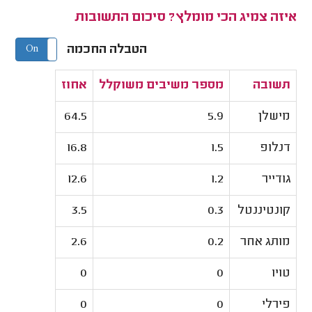
איזה צמיג הכי מומלץ? סיכום התשובות
הטבלה החכמה
On
Off
תשובה
מספר משיבים משוקלל
אחוז
מישלן
5.9
64.5
דנלופ
1.5
16.8
גודייר
1.2
12.6
קונטיננטל
0.3
3.5
מותג אחר
0.2
2.6
טויו
0
0
פירלי
0
0