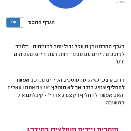
77.8%
הגרף החכם
On
Off
הגרף החכם נותן משקל גדול יותר למומחים - כלומר
למוסכים ניידים עם מספר חוות דעת ודירוגים גבוהים
יותר.
הרוב קובע! כ67% מהמוסכים הניידים ענו
כן, אפשר
להחליף צמיג בודד אך לא מומלץ
. אז אם אתם שואלים
'האם אפשר להחליף רק צמיג אחד?' - קיבלתם את
התשובה.
מוסכים ניידים מומלצים במידרג