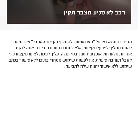
רכב לא מניע מצבר תקין
המידע המוצג כאן על "האם אפשר להחליף רק צמיג אחד?" אינו מיועד
להוות תחליף לייעוץ מקצועי, אלא למטרת העשרה בלבד. אתה לוקח
אחריות מלאה על אופן שימושך במידע זה. עליך לפנות לאיש מקצוע כדי
לקבל תשובה אישית. אין לעשות שימוש מסחרי בתוכן ללא אישור בכתב.
שימוש ללא אישור יהווה עילה לתביעה.