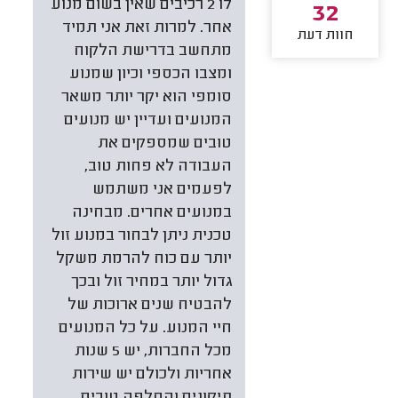
לו 2 רכיבים שאין בשום מנוע
32
אחר. למרות זאת אני תמיד
חוות דעת
מתחשב בדרישת הלקוח
ומצבו הכספי וכיון שמנוע
סומפי הוא יקר יותר משאר
המנועים ועדיין יש מנועים
טובים שמספקים את
העבודה לא פחות טוב,
לפעמים אני משתמש
במנועים אחרים. מבחינה
טכנית ניתן לבחור במנוע זול
יותר עם כוח להרמת משקל
גדול יותר במחיר זול ובכך
להבטיח שנים ארוכות של
חיי המנוע. על כל המנועים
מכל החברות, יש 5 שנות
אחריות ולכולם יש שירות