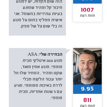
הזה שום תקלות, יש למנוע
חיבור קל ומהיר שמונע
1007
בעיות עתידיות בחשמל. אני
חוות דעת
אישית ממליץ בחום על מנוע
זה בלי שום צל של ספק.
הבחירה שלי:
ASA
מנוע asa איטלקי מבית
סומפי. מנוע אמין מאוד,
שקט ומהיר . המחיר שלו זול
יותר עבור הלקוח מבלי
לרדת באיכות מסומפי. מגיע
9.95
עם 5 שנות אחריות, מבית
סומפי.
811
חוות דעת