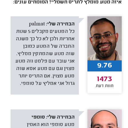
איזה מנוע מומלץ לתריס חשמלי? המומחים עונים:
הבחירה שלי:
palmat
כל המנועים מקבלים 5 שנות
אחריות ולכן לא כל כך משנה
החברה של המנוע כמובן
שזה מנוע שהמתקין ממליץ.
אני עובד עם פלמט וזה מנוע
9.76
מצוין וגם עם מנוע אסא שזה
מנוע מצוין. אם התריס יותר
1473
גדול אני אמליץ על סומפי.
חוות דעת
הבחירה שלי:
סומפי
מנוע סומפי הוא האמין