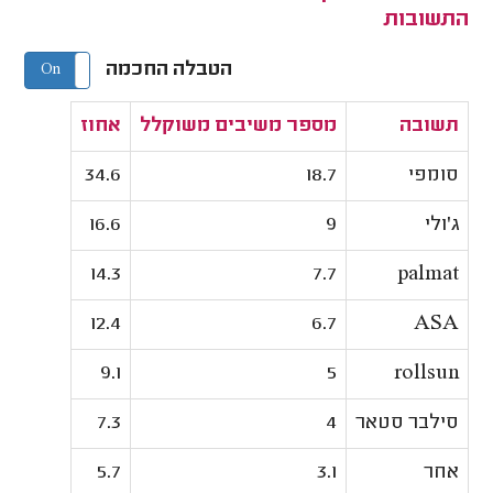
התשובות
הטבלה החכמה
On
Off
תשובה
מספר משיבים משוקלל
אחוז
סומפי
18.7
34.6
ג'ולי
9
16.6
14.3
7.7
palmat
12.4
6.7
ASA
9.1
5
rollsun
סילבר סטאר
4
7.3
אחר
3.1
5.7