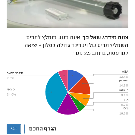
צוות מידרג
שאל כך:
איזה מנוע מומלץ לתריס
חשמלי? תריס של ויטרינה גדולה בסלון + יציאה
למרפסת, ברוחב 2.5 מטר
ASA
סילבר סטאר
12.4%
7.3%
palmat
14.3%
סומפי
rollsun
34.6%
9.1%
אחר
5.7%
ג'ולי
16.6%
הגרף החכם
On
Off