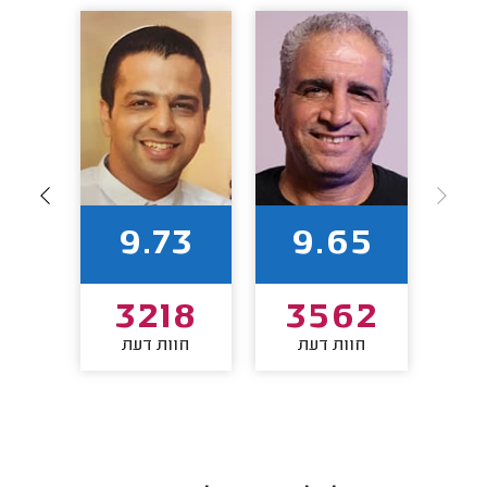
89
9.73
9.65
47
3218
3562
חוות דעת
חוות דעת
חו