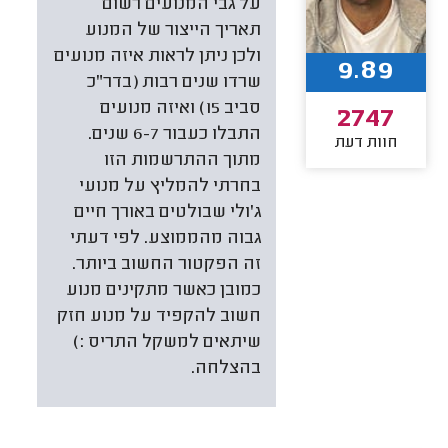
על גבי המנועים רשום
תאריך הייצור של המנוע
ולכן ניתן לראות איזה מנועים
9.89
שרדו שנים רבות (בדר"כ
סביב 15) ואיזה מנועים
2747
התבלו כעבור 6-7 שנים.
חוות דעת
מתוך ההתרשמות הזו
בחרתי להמליץ על מנועי
ג'ולי שבולטים באורך חיים
גבוה מהממוצע. לפי דעתי
זה הפקטור החשוב ביותר.
כמובן כאשר מתקינים מנוע
חשוב להקפיד על מנוע חזק
שיתאים למשקל התריס :)
בהצלחה.