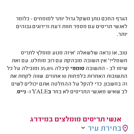
הגרף החכם נותן משקל גדול יותר למומחים - כלומר
לאנשי תריסים עם מספר חוות דעת ודירוגים גבוהים
יותר.
טוב, אז נראה שלשאלה 'איזה מנוע מומלץ לתריס
חשמלי?' אין תשובה מובהקת עם רוב מוחלט. עם זאת
שימו לב - התשובה
סומפי
קיבלה 35.8% ומובילה על כל
התשובות האחרות בלפחות 10 אחוזים. שווה לקחת את
זה בחשבון. כדי להקל על ההחלטה אתם יכולים לשים
לב שאיש מאנשי התריסים לא בחר
ב
YALE
ו-
נייס
.
אנשי תריסים מומלצים במידרג
בחירת עיר