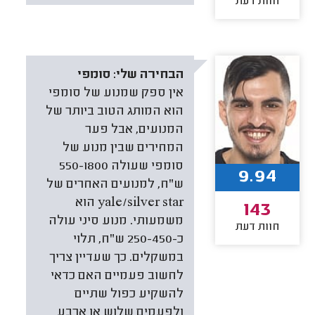
חוות דעת
הבחירה שלי:
סומפי
אין ספק שמנוע של סומפי
הוא המותג הטוב ביותר של
המנועים, אבל פער
המחירים שבין מנוע של
סומפי שעולה 550-1800
9.94
ש"ח, למנועים האחרים של
yale/silver star הוא
143
משמעותי. מנוע סיני עולה
חוות דעת
כ-250-450 ש"ח, תלוי
במשקלים. כך שעדיין צריך
לחשוב פעמיים האם כדאי
להשקיע כפול שתיים
ולפעמים שלוש או ארבע