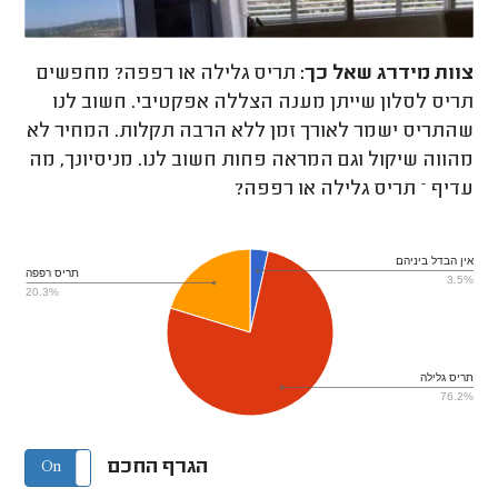
צוות מידרג
שאל כך:
תריס גלילה או רפפה? מחפשים
תריס לסלון שייתן מענה הצללה אפקטיבי. חשוב לנו
שהתריס ישמר לאורך זמן ללא הרבה תקלות. המחיר לא
מהווה שיקול וגם המראה פחות חשוב לנו. מניסיונך, מה
עדיף – תריס גלילה או רפפה?
אין הבדל ביניהם
תריס רפפה
3.5%
20.3%
תריס גלילה
76.2%
הגרף החכם
On
Off