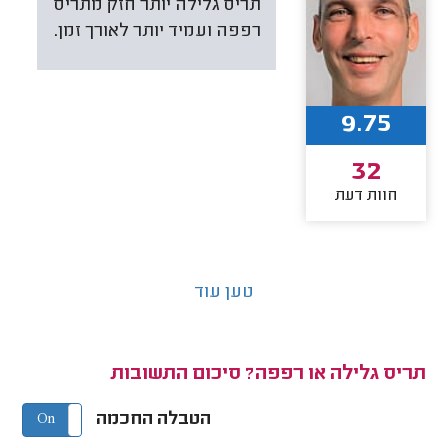
תריס גלילה יותר חזק מתריס
רפפה ועמיד יותר לאורך זמן.
9.75
32
חוות דעת
טען עוד
תריס גלילה או רפפה? סיכום התשובות
הטבלה החכמה
On
Off