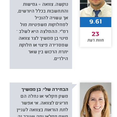
נוקשה. צוואה = גמישות
והתחשבות בכלל היורשים,
אך עשויה להוביל
9.61
למחלוקות משפטיות מול
רמ"י. ההמלצה היא לשלב –
23
מינוי בן ממשיך לצד צוואה
חוות דעת
שמסדירה פיצוי או חלוקת
יתרת הרכוש בין שאר
הילדים.
הבחירה שלי:
בן ממשיך
משק חקלאי או נחלה הם
חריגים לצוואה. אי אפשר
לתת הוראות בצוואה לעניין
משק חקלאי ומה שגובר זה