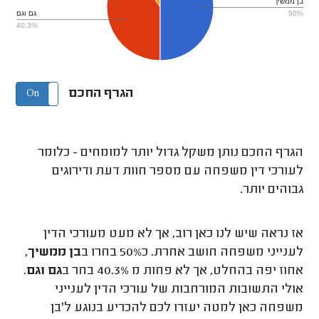
בן ממשיך
50%
גם וגם
40.3%
הגרף החכם
On
Off
הגרף החכם נותן משקל גדול יותר למומחים - כלומר
לעורכי דין משפחה עם מספר חוות דעת ודירוגים
גבוהים יותר.
אז נראה שיש לנו כאן רוב, אך לא מעט מעורכי הדין
לענייני משפחה חושב אחרת. כ50% בחרו ב
בן ממשיך
,
אחוז יפה בהחלט, אך לא פחות מ 40.3% בחר ב
גם וגם
.
אולי התשובות המורחבות של עורכי הדין לענייני
משפחה כאן למטה יעזרו לכם להכריע בנוגע ל'בן