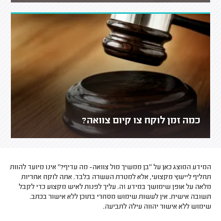
כמה זמן לוקח צו קיום צוואה?
המידע המוצג כאן על "בן ממשיך מול צוואה- מה עדיף?" אינו מיועד להוות
תחליף לייעוץ מקצועי, אלא למטרת העשרה בלבד. אתה לוקח אחריות
מלאה על אופן שימושך במידע זה. עליך לפנות לאיש מקצוע כדי לקבל
תשובה אישית. אין לעשות שימוש מסחרי בתוכן ללא אישור בכתב.
שימוש ללא אישור יהווה עילה לתביעה.