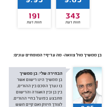
4
9.95
9.85
6
191
343
חוות דעת
חוות דעת
חו
בן ממשיך מול צוואה- מה עדיף? המומחים עונים:
הבחירה שלי:
בן ממשיך
בן ממשיך הינו רישום אשר
בו נערך הסכם בין ההורים,
בין בן ובין האגודה והרישום
מתבצע בפועל בחיי ההורים.
לצורך חיזוק ואם קיים חשש