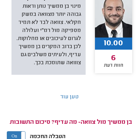
מינוי בן ממשיך נותן ודאות
גבוהה יותר מצוואה במשק
חקלאי. צוואה לבד לא תמיד
מספיקה מול רמ”י ועלולה
לגרום לעיכובים או מחלוקות.
10.00
לכן ברוב המקרים בן ממשיך
עדיף, ולעיתים משלבים גם
6
צווואה שתומכת בכך.
חוות דעת
טען עוד
בן ממשיך מול צוואה- מה עדיף? סיכום התשובות
הטבלה החכמה
On
Off