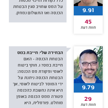
כלל נקודות הזיכוי מכסות
על המס שחויב סגין הבטחת
9.91
הכנסה ואז התשלום נמחק.
45
חוות דעת
הבחירה שלי:
חייבת במס
הבטחת הכנסה - האם
חייבת במס? 1. חוקי ביטוח
לאומי ופקודת מס הכנסה:
הבטחת הכנסה ניתנת על
ידי המוסד לביטוח לאומי, אך
9.79
היא אינה נחשבת כהכנסה
פטורה ממס הכנסה באופן
29
מוחלט. פורמלית, היא
חוות דעת