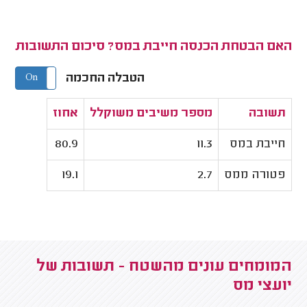
האם הבטחת הכנסה חייבת במס? סיכום התשובות
הטבלה החכמה
On
Off
תשובה
מספר משיבים משוקלל
אחוז
חייבת במס
11.3
80.9
פטורה ממס
2.7
19.1
המומחים עונים מהשטח - תשובות של
יועצי מס