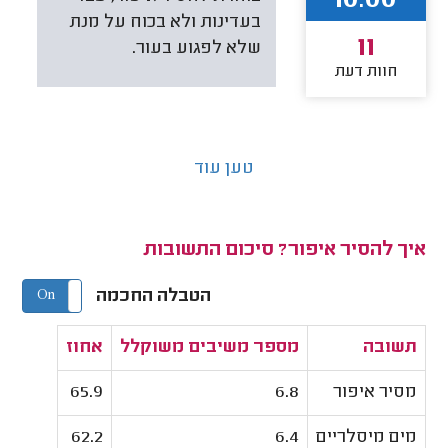
10.00
בעדינות ולא בכוח על מנת
11
שלא לפגוע בעור.
חוות דעת
טען עוד
איך להסיר איפור? סיכום התשובות
הטבלה החכמה
On
Off
תשובה
מספר משיבים משוקלל
אחוז
מסיר איפור
6.8
65.9
מים מיסלריים
6.4
62.2