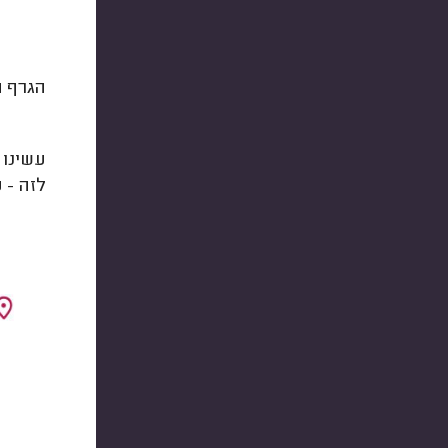
הגרף ה
עשינו 
לזה - 