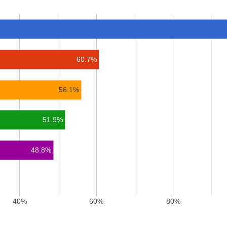
60.7%
56.1%
51.9%
48.8%
40%
60%
80%