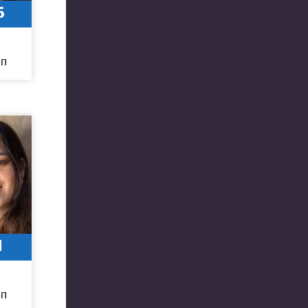
6
חו
1
חו