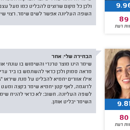
9.9
ולכן כל מקום שרוצים להבליט כמו מעל עצם
השפה העליונה אפשר לשים שימר. רצוי שיה
89
ות דעת
הבחירה שלי:
אחר
שימר הינו מוצר טרנדי והשימוש בו עונתי או
מראה סמוק ולכן כדאי להשתמש בו ביד עדינ
אילו אזורים יחמיא להבליט על מנת שיראו "ג
לדוגמה, לאף קטן יחמיא שימר בקצה ומעט ל
לשפה העליונה. חשוב: לא כדאי להניח שימר
השימר יבליט אותן.
9.8
80
ות דעת