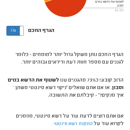
לשטוף את הדשא במים
וסבון
62.3%
הגרף החכם
On
Off
הגרף החכם נותן משקל גדול יותר למומחים - כלומר
לגננים עם מספר חוות דעת ודירוגים גבוהים יותר.
הרוב קובע! כ73% מהגננים ענו
לשטוף את הדשא במים
וסבון
. אז אם אתם שואלים 'ניקוי דשא סינטטי משתן –
איך מנקים?' - קיבלתם את התשובה.
אם אתם רוצים לדעת עוד על דשא סינטטי, מוזמנים
לקרוא עוד על
התקנת דשא סינטטי.