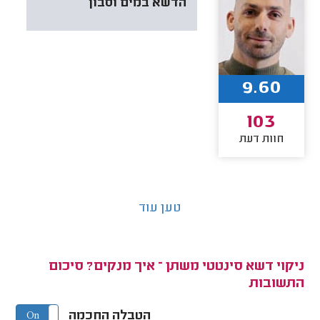
הדשא במים וסבון
9.60
103
חוות דעת
טען עוד
ניקוי דשא סינטטי משתן – איך מנקים? סיכום
התשובות
הטבלה החכמה
On
Off