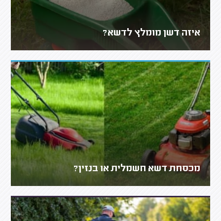
איזה דשן מומלץ לדשא?
מכסחת דשא חשמלית או בנזין?