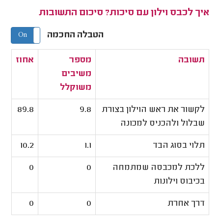
איך לכבס וילון עם סיכות? סיכום התשובות
הטבלה החכמה
On
Off
תשובה
מספר
אחוז
משיבים
משוקלל
לקשור את ראש הוילון בצורת
9.8
89.8
שבלול ולהכניס למכונה
תלוי בסוג הבד
1.1
10.2
ללכת למכבסה שמתמחה
0
0
בכיבוס וילונות
דרך אחרת
0
0