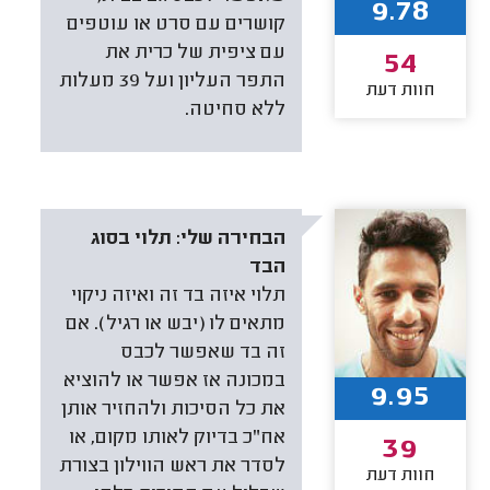
9.78
קושרים עם סרט או עוטפים
עם ציפית של כרית את
54
התפר העליון ועל 39 מעלות
חוות דעת
ללא סחיטה.
הבחירה שלי:
תלוי בסוג
הבד
תלוי איזה בד זה ואיזה ניקוי
מתאים לו (יבש או רגיל). אם
זה בד שאפשר לכבס
במכונה אז אפשר או להוציא
9.95
את כל הסיכות ולהחזיר אותן
אח"כ בדיוק לאותו מקום, או
39
לסדר את ראש הווילון בצורת
חוות דעת