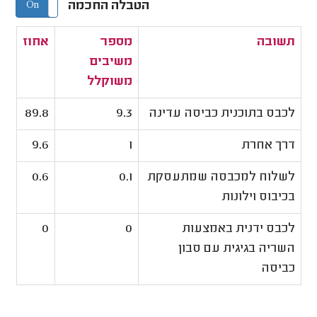
הטבלה החכמה
On
Off
תשובה
מספר
אחוז
משיבים
משוקלל
לכבס בתוכנית כביסה עדינה
9.3
89.8
דרך אחרת
1
9.6
לשלוח למכבסה שמתעסקת
0.1
0.6
בכיבוס וילונות
לכבס ידנית באמצעות
0
0
השריה בגיגית עם סבון
כביסה