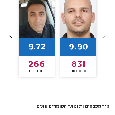
2
9.72
9.90
2
266
831
חוות דעת
חוות דעת
חו
איך מכבסים וילונות? המומחים עונים: