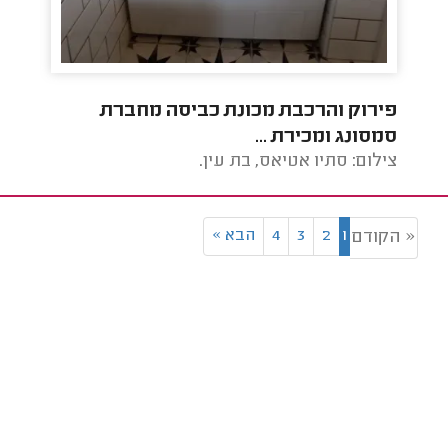
פירוק והרכבת מכונת כביסה מחברת
הוב
סמסונג ומכירת ...
לפת
צילום: סתיו אטיאס, בת עין.
צילום
1
2
3
4
הבא
»
« הקודם