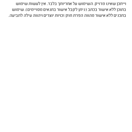
וייתכן שאינו מדויק. השימוש על אחריותך בלבד. אין לעשות שימוש
בתוכן ללא אישור בכתב (ניתן לקבל אישור בתנאים מסויימים). שימוש
בתכנים ללא אישור מהווה הפרת חוק זכויות יוצרים ויהווה עילה לתביעה.