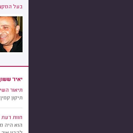
בעל המקצו
יאיר ששון
תיאור השי
תיקון קמי
חוות דעת
הוא היה מק