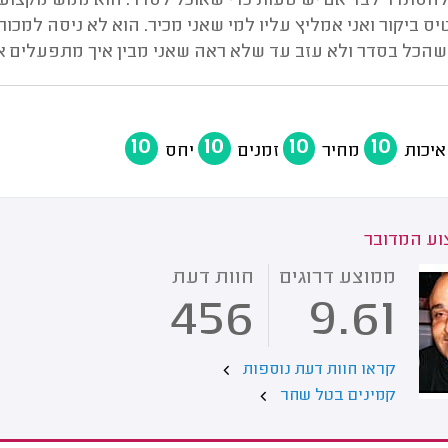
להסתדר לבד אם יש טעות כדי שאוכל לסדר. הוא ממש מקצועי וענ
ס ביקור ואני אמליץ עליו למי שאני מכיר. הוא לא ניסה למכור
שהכל בסדר ולא עזב עד שלא ראה שאני מבין איך מתפעלים א
10
10
10
10
איכות
מחיר
זמנים
יחס
ע המדובר
ממוצע דרוגים
חוות דעת
456
9.61
קראו חוות דעת נוספות
קמינים בטל שחר