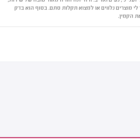
ייני, נעים ואדיב. זו הייתה חוויה מאוד טובה של שירות,
 לי מוצרים נלווים או למצוא תקלות סתם. בסוף הוא בדק
ת הקמין.