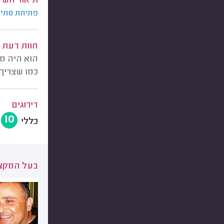
תיאור השי
פתיחת סתימ
חוות דעת
הוא היה מ
כמו שצריך,
דירוגים
10
כללי
בעל המקצו