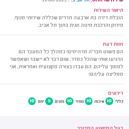
שירה שרווהס,
.
21/06/2023
|
תל אביב
תיאור השירות
הובלת דירה בת ארבעה חדרים שכללה שירותי מנוף,
פירוק והרכבת מיטה זוגית בתוך תל אביב.
חוות דעת
הם פשוט חבר'ה מדהימים! במהלך כל המעבר הם
הרגיעו אותי שהכל בסדר, שום דבר לא יישבר ושאפשר
לסמוך עליהם. הם עבדו בצורה מקצועית ואחראית, אני
ממליצה עליהם!
דירוגים
10
9
10
10
10
כללי
איכות
מחיר
זמנים
יחס
בעל המקצוע המדובר