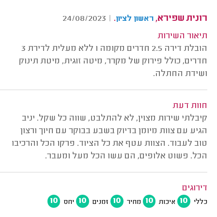
רונית שפירא,
.
24/08/2023
|
ראשון לציון
תיאור השירות
הובלת דירה 2.5 חדרים מקומה 1 ללא מעלית לדירת 3
חדרים, כולל פירוק של מקרר, מיטה זוגית, מיטת תינוק
ושידת החתלה.
חוות דעת
קיבלתי שירות מצוין, לא להתלבט, שווה כל שקל. יניב
הגיע עם צוות מיומן בדיוק בשבע בבוקר עם חיוך ורצון
טוב לעבוד. הצוות עטף את כל הציוד. פרקו הכל והרכיבו
הכל. פשוט אלופים, הם עשו הכל מעל ומעבר.
דירוגים
10
10
10
10
10
כללי
איכות
מחיר
זמנים
יחס