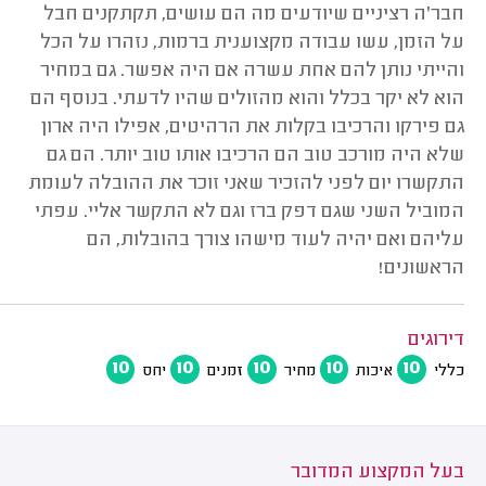
חבר'ה רציניים שיודעים מה הם עושים, תקתקנים חבל
על הזמן, עשו עבודה מקצוענית ברמות, נזהרו על הכל
והייתי נותן להם אחת עשרה אם היה אפשר. גם במחיר
הוא לא יקר בכלל והוא מהזולים שהיו לדעתי. בנוסף הם
גם פירקו והרכיבו בקלות את הרהיטים, אפילו היה ארון
שלא היה מורכב טוב הם הרכיבו אותו טוב יותר. הם גם
התקשרו יום לפני להזכיר שאני זוכר את ההובלה לעומת
המוביל השני שגם דפק ברז וגם לא התקשר אליי. עפתי
עליהם ואם יהיה לעוד מישהו צורך בהובלות, הם
הראשונים!
דירוגים
10
10
10
10
10
כללי
איכות
מחיר
זמנים
יחס
בעל המקצוע המדובר