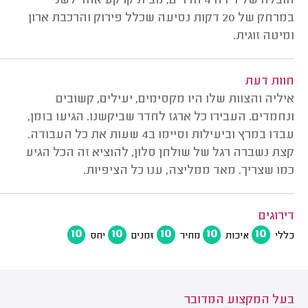
הובלה של דירה 4 חדרים, מבית קרקע אחד לשני
במרחק של 20 דקות נסיעה שכלל פירוק והרכבת ארון
ומיטה זוגית.
חוות דעת
איליה והצוות שלו היו מקסימים, יעילים, קשובים
ונחמדים. העבירו כל ארגז לחדר שביקשנו. הגיעו בזמן,
עבדו במרץ וביעילות וסיימו ב4 שעות את כל העבודה.
קצת נשברה רגל של שולחן סלון, להוציא זה הכל הגיע
כמו שצריך. מאד ממליצה, ענו כל הציפיות.
דירוגים
10
10
10
10
10
כללי
איכות
מחיר
זמנים
יחס
בעל המקצוע המדובר