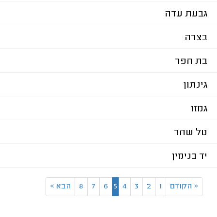
גבעת עדה
בצרה
בת חפר
גינתון
גמזו
טל שחר
יד בנימין
«
הקודם
1
2
3
4
5
6
7
8
הבא
»