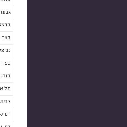
גבעתי
הרצל
באר-
נס צי
כפר 
הוד-ה
תל אב
קרית 
רמת-ג