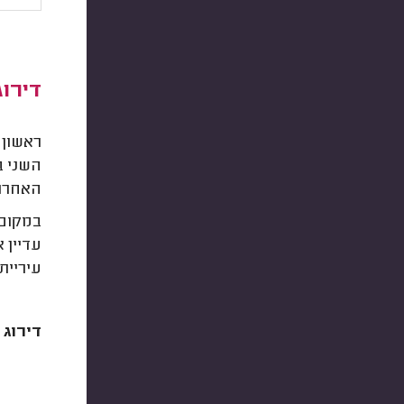
דירו
האחרון
עיריית
דירוג 