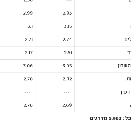
2.56
---
2.99
2.93
3.1
3.15
ים
2.74
2.71
ד
2.51
2.17
שרון
3.05
3.06
ת
2.92
2.78
עין
---
---
2.76
2.69
5, מדרגים