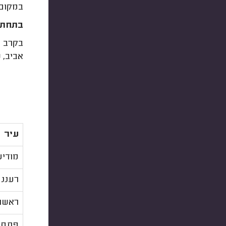
במקום ה
בתחתית הרשי
בקרב ח
אביב, 
עיר
מודיע
רעננ
ראשון
פתח 