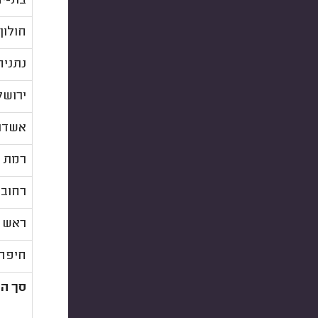
בת-ים
חולון
נתניה
ירושל
אשדו
רמת ה
רחובו
ראש ה
חיפה
סך הכל : 963