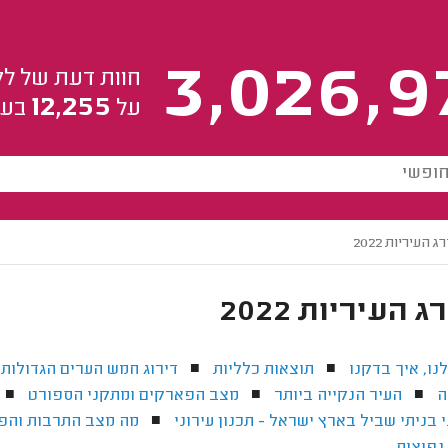
3,026,9
חוות דעת של לק
12,255
על
בעל
 העיריות 2022
 העיריות 2022
ו, איך בדקנו
תוצאות כלליות
דירוג חמש הערים הגדולות
■
■
ה
העיר הנקייה ביותר
מצב הפארקים ומתקני הספורט
■
■
■
 בניתי שביל בארץ ישראל - תכנון עירוני
מה מצב התרבות והפנ
■