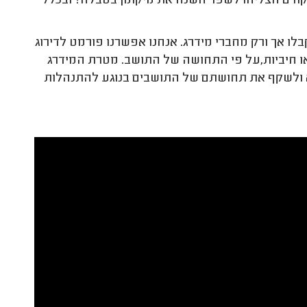
 הקודם הצליחו לשפר השנה את מיקומן בטבלה? ובכלל
בלו אך ורק מחברי מידרג. אנחנו אפשרנו פורמט לדירוג
או חיביות,על פי התחושה של התושב. מטרת המידרג
בטא ולשקף את תחושתם של התושבים בנוגע להתנהלות