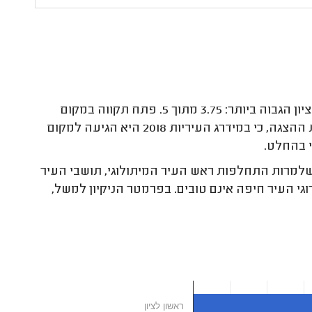
ראשון לציון נמצאת במקום הראשון מבין חמש הערים הגדולות, עם הציון הגבוה ביותר: 3.75 מתוך 5. פתח תקווה במקום
השני בהפרש קטן - 3.73. במידרג הנוכחי, פתח תקווה לגמרי גנבה את ההצגה, כי במידרג העיריות 2018 היא הגיעה למקום
י בהחלט.
בין חמש הערים הגדולות חיפה עם ציון 2.23. נראה שלמרות התחלפות ראש העיר המיתולוגי, תושבי העיר
ערים הנוספות שדורגו, דירוגי העיר חיפה אינם טובים. בפרמטר הניקיון למשל,
ראשון לציון