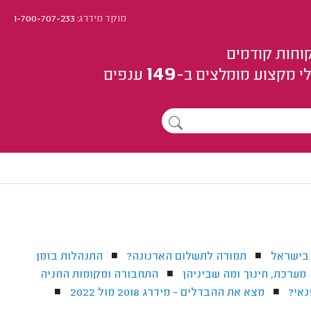
מוקד מידרג:
1-700-707-233
וחות קודמים
149
י מקצוע
מומלצים
ב-
ענפים
 בישראל
תמורה לתשלום הארנונה?
התנהלות בזמן
■
■
מערכת, חינוך ומה שביניהן
התחבורה ומקומות החניה
■
אי?
מצא את ההבדלים - מידרג 2018 מול 2022
■
■