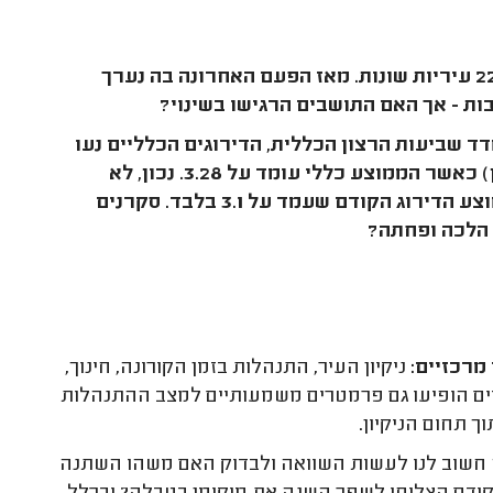
5,963 לקוחות מידרג דירגו גם בשנת 2022 את העירייה שלהם ב-22 עיריות שונות. מאז הפעם האחרונה בה נערך
התקבל במידרג היה רחב מאוד, מתוך סולם של 1 עד 5 במדד שביעות הרצון הכללית, הדירוגים הכלליים נעו
בין ממוצע של בין 2.23 (עיריית חיפה) עד ל- 4.16 (עיריית מודיעין) כאשר הממוצע כללי עומד על 3.28. נכון, לא
מדובר בתמונה מזהירה במיוחד, אבל בכל זאת יש כאן עלייה מממוצע הדירוג הקודם שעמד על 3.1 בלבד. סקרנים
ן הלכה ופחתה?
ניקיון העיר, התנהלות בזמן הקורונה, חינוך,
ומים הופיעו גם פרמטרים משמעותיים למצב ההתנהלות
ך תחום הניקיון.
ור הבחירות שהיו לרשויות המקומיות באוקטובר 2018, היה חשוב לנו לעשות השוואה ולבדוק האם משהו השתנה