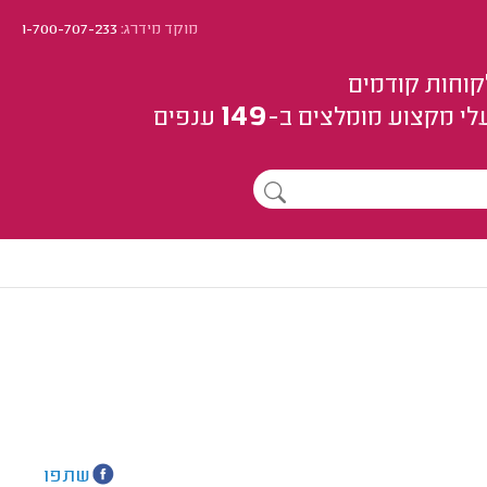
מוקד מידרג:
1-700-707-233
קוחות קודמים
149
לי מקצוע
מומלצים
ב-
ענפים
שתפו