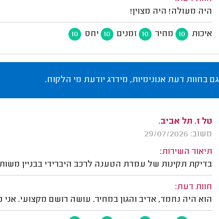
היה מעולה! היה מצוין!
איכות
מחיר
זמנים
יחס
10
10
10
10
גם בחוות דעת אנונימיות, מידרג יודעת מי הלקוח.
טל ז. תל אביב.
משוב: 29/07/2026
תיאור השירות:
בדיקת תקינות של עמדת הטענה לרכב היברידי בבניין משות
חוות דעת:
הוא היה נחמד, אדיב והגון במחיר. עושה רושם מקצועי. אני מ