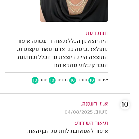
חוות דעת:
היה יוצא מן הכלל! נאוה דן עשתה איפור
מופלא! נעימה כבן אדם ומאוד מקצועית.
התוצאה הייתה יוצאת מן הכלל ובחתונת
הנכד קיבלתי מחמאות!!
10
10
10
10
איכות
מחיר
זמנים
יחס
10
א. ז. רעננה.
משוב: 04/08/2025
תיאור השירות:
איפור לאמא ובת לחתונת הבן/האח.