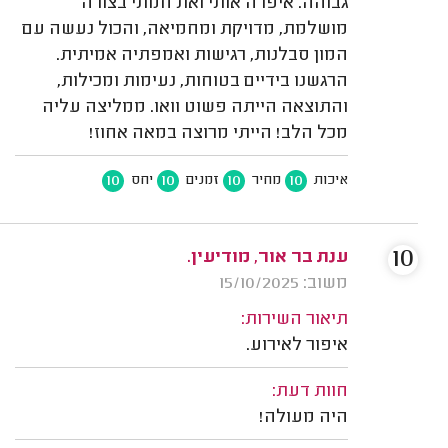
גבוהה. איפרה אותי ואת חמתי בצורה
מושלמת, מדויקת ומחמיאה, והכול נעשה עם
המון סבלנות, רגישות ואמפתיה אמיתית.
הרגשנו בידיים בטוחות, נעימות ומכילות,
והתוצאה הייתה פשוט וואו. ממליצה עליה
מכל הלב! הייתי מרוצה במאה אחוז!
10
10
10
10
איכות
מחיר
זמנים
יחס
10
ענת בר אור, מודיעין.
משוב: 15/10/2025
תיאור השירות:
איפור לאירוע.
חוות דעת:
היה מעולה!