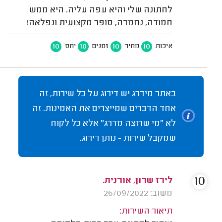
לחתונה שלי והיא עפה עליה. היא ממש
חמודה, נחמדה, סופר מקצועית ונפלאה!
10
10
10
10
איכות
מחיר
זמנים
יחס
באתר מידרג יש דירוג על כל שירות, זה
אחד הדברים שמייצרים את האמינות. זה
לא "מי שרוצה מדרג" אלא כל לקוח
שמקבל שירות - נותן דירוג.
10
לירז שרון, אורנית.
משוב: 26/09/2022
תיאור השירות: