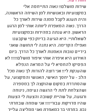
חוות דעת:
שירות מושלם!! נאוה התייחסה אלי
במקצועיות ובאנושיות למן השיחה הראשונה,
והיה תענוג לקבל ממנה שירות לאורך כל
הדרך. נאוה המאפרת ליוותה אותי למן הרגע
הראשון. היא ענתה במהירות ובמקצועיות
לשאלותיי. היא הגיעה בדיוק כפי שקבענו
ואפילו הקדימה. היא נתנה לי תחושה שאני
בידיים טובות ונאמנות לאורך כל הדרך. ביום
האירוע היא איפרה אותי איפור מושלם!!!!! לא
הפסיקו להחמיא לי על המראה הנפלא
שהענקת לי!! אני רוצה להודות לך נאוה מכל
הלב - על יחסך האישי, האנושי והמקצועי, על
שהסתדרת במקום שהוקצה לך במספרה
ושהצלחת לתת לי הרגשה נעימה, נינוחה
ורגועה, על שהיית קשובה והצעת לי הצעות
שהיו מדויקות עבורי!!!! אני שמחה שבחרתי
נכון, בחרתי בך כמאפרת ואני ממליצה עלייך