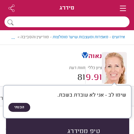
מידרג
...
אירועים
>
מאפרות ומעצבות שיער מומלצות
>
מודיעין והסביבה > מאפרת ו
נאוה
ציון כללי
חוות דעת
81
9.91
שימו לב - אני לא עובדת בשבת.
חוות דעת
מחירים
ממוצע
גלרי
הבנתי
חוות דעת לפי:
הכל
(
81
)
הכי נפוצים
איפור לאירועים
תסרוקות לאירועים
טיפ ממידרג