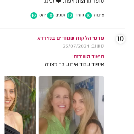
סופר מרוצות ויפות ❤️ זכינו.
10
10
10
10
איכות
מחיר
זמנים
יחס
10
פרטי הלקוח שמורים במידרג
משוב: 25/07/2024
תיאור השירות:
איפור עבור אירוע בר מצווה.