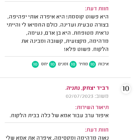
חוות דעת:
היא פשוט קוסמת! היא איפרה אותי יפהיפה,
בצורה טבעית ועדינה. כולם החמיאו לי והייתי
נראית מטופחת. היא בן אדם, נעימה,
מדהימה, מקצועית, קשובה ומבינה את
הלקוח. פשוט פלא!
10
10
10
10
איכות
מחיר
זמנים
יחס
10
רביד יצחק, נתניה.
משוב: 02/07/2023
תיאור השירות:
איפור ערב עבור אמא של כלה בבית הלקוח.
חוות דעת:
נאוה מדהימה ומקסימה, איפרה את אמא שלי