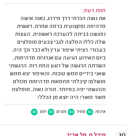
חוות דעת:
את נאוה הכרתי דרך מידרג. נאוה אישה
מדהימה ומקצועית ברמה אחרת. ראשית
נפגשנו בביתה להערכה ראשונית. העצות
שלה כללו המלצה לגבי צבעים מומלצים
בעבורי. רציתי איפור עדין ולא כבד וכך היה.
ביום האירוע הגיעה עם אנרגיות מדהימות,
השרתה הרגשה של רוגע ונחת רוח. הרגשתי
שאני בידיים ממש טובות. והאיפור יצא ממש
מושלם! קיבלתי מחמאות מדהימות מכולם
והרגשתי יפה במיוחד. תודה נאוה, מומלצת
מאוד מאוד! היה יוצא מן הכלל!
10
10
10
10
איכות
מחיר
זמנים
יחס
מיכל מ. תל אביב.