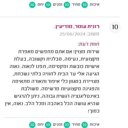
10
10
10
10
איכות
מחיר
זמנים
יחס
10
רונית עומר, מודיעין.
משוב: 25/06/2024
חוות דעת:
שירות מצוין! אם אתם מחפשים מאפרת
מקצועית, נעימה, סבלנית וקשובה, בעלת
אישיות כובשת ומקסימה, תפנו לנאוה. נאוה
הגיעה אלי עד הבית לחוויה בלתי נשכחת,
מצויידת במגוון כלי איפור ותאורה מתאימה
והפגינה מקצועיות מרשימה. משולבת
באינטליגנציה רגשית גבוהה, ניתן להרגיש
שהיא עושה הכל באהבה ומכל הלב. נאוה, אין
כמוך!
10
10
10
10
איכות
מחיר
זמנים
יחס