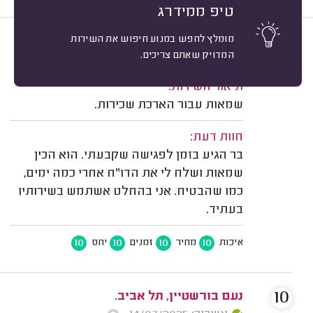
טיפ ממידרג
מומלץ לחפש במנוע חיפוש את השירות
10
טטיאנה צימבליסט, תל אביב.
מיון
המדויק שאתם צריכים.
משוב: 14/06/2026
תיאור השירות:
שמאות עבור הארכת שכירות.
חוות דעת:
בר הגיע בזמן לפגישה שקבעתי. הוא הכין
שמאות ושלח לי את הדו"ח אחרי כמה ימים,
כמו שהבטיח. אני בהחלט אשתמש בשירותיו
בעתיד.
10
10
10
10
איכות
מחיר
זמנים
יחס
10
נעם בורשטיין, תל אביב.