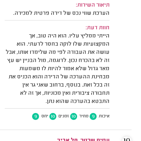
תיאור השירות:
הערכת שווי נכס של דירה פרטית למכירה.
חוות דעת:
הייתי ממליץ עליו. הוא היה טוב, אך
המקצועיות שלו לוקה בחסר לדעתי. הוא
עושה את העבודה לפי מה שלימדו אותו, אבל
זה לא בהכרח נכון. לדוגמה, מול הבניין יש עץ
מאד גדול שלא אמור להיות לו משמעות
מבחינת ההערכה של הדירה והוא הכניס את
זה בכל זאת. בנוסף, ברחוב שאני גר אין
תחבורה ציבורית ואין מכוניות, אך זה לא
התבטא בהערכה שהוא נתן.
9
10
10
9
איכות
מחיר
זמנים
יחס
עמית שכטר, תל אביב.