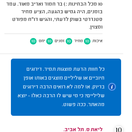
10 מכל הבחינות :) בר חמוד ואדיב מאוד. עמד
בזמנים, היה גמיש בהגעה, הציע מחיר
סטנדרטי בשוק לדעתי, והגיש דו"ח מפורט
ומצוין.
10
10
10
10
איכות
מחיר
זמנים
יחס
כל חוות הדעת מוצגות תמיד. דירוגים
חיוביים או שליליים מוצגים באותו אופן
בדיוק. אז למה לא רואים הרבה דירוגים
שליליים? כי מי שיש לו הרבה כאלו - יוצא
מהאתר. ככה פשוט.
10
ליאת ס. תל אביב.