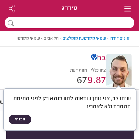
מידרג
...
קונים דירה
>
שמאי מקרקעין מומלצים
>
תל אביב > שמאי מקרקעין מומלץ -
בר
ציון כללי
חוות דעת
67
9.87
שימו לב, אני נותן שמאות למשכנתא רק לפני חתימת
חוות דעת
מחירים
ממוצע
רישו
ההסכם ולא לאחריו.
הבנתי
חוות דעת לפי:
הכל
(
67
)
הכי נפוצים
הערכת שווי ל...
סוג שירות