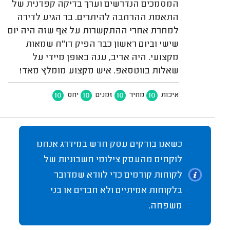
המסמכים הנדרשים וערך בדיקה קפדנית של
התאמת ההרחבה להיתרים. בר הגיע לדירה
למחרת אחרי ההתקשרות על אף שזה היה יום
שישי וביום ראשון כבר הפיק דו"ח שמאות
מקצועי. היה אדיב, ענה באופן מיידי על
שאלות בווטסאפ. איש מקצוע מומלץ מאד!
10
10
10
10
איכות
מחיר
זמנים
יחס
כשאנו בודקים עסק חדש במידרג אנחנו
לוקחים מהעסק צילומי חשבוניות של
לקוחות קודמים כדי לוודא שמדובר
בלקוחות אמיתיים ולא חברים או בני
משפחה.