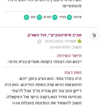
השירות היה מצוין, היחס וטיפול הבעיה היו
פנטסטיים!
10
10
10
10
איכות
מחיר
זמנים
יחס
9
אביב סימיונווביצ'י, הוד השרון.
אשרור: 31/12/2025
משוב: 01/09/2025
תיאור השירות:
ייבוש תת-רצפתי בקומת מגורים בבית פרטי.
חוות דעת:
היה בסדר גמור. הוא הגיע בזמן, ייבש
והתוצאות הראו שזה באמת התייבש. הוא היה
דייקן ונתן עוד זמן שהיה צריך אבל לדעתי
מבחינת מחיר הוא בקצה היקר של הסקאלה.
חשוב להשאיר את המכונות פועלות 24×7