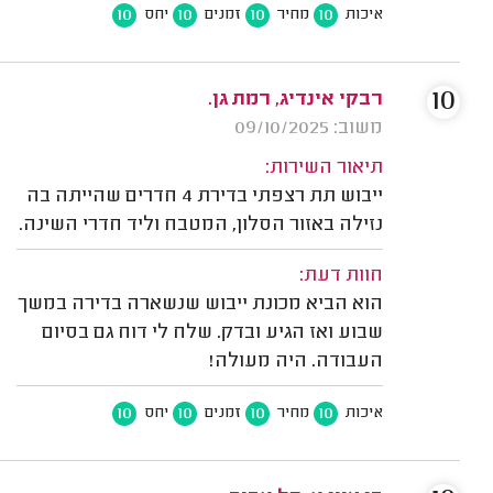
10
10
10
10
איכות
מחיר
זמנים
יחס
10
רבקי אינדיג, רמת גן.
משוב: 09/10/2025
תיאור השירות:
ייבוש תת רצפתי בדירת 4 חדרים שהייתה בה
נזילה באזור הסלון, המטבח וליד חדרי השינה.
חוות דעת:
הוא הביא מכונת ייבוש שנשארה בדירה במשך
שבוע ואז הגיע ובדק. שלח לי דוח גם בסיום
העבודה. היה מעולה!
10
10
10
10
איכות
מחיר
זמנים
יחס