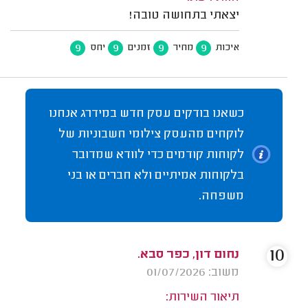
יצאתי בתחושה טובה!
9
9
9
9
איכות
מחיר
זמנים
יחס
כשאנו בודקים עסק חדש במידרג אנחנו
לוקחים מהעסק צילומי חשבוניות של
לקוחות קודמים כדי לוודא שמדובר
בלקוחות אמיתיים ולא חברים או בני
משפחה.
10
נחום דון, כפר סבא.
משוב: 01/07/2026
תיאור השירות: