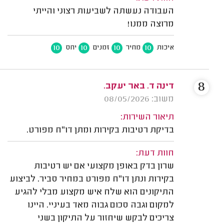
העבודה נעשתה לשביעות רצוני והייתי
מרוצה ממנו!
10
10
10
10
איכות
מחיר
זמנים
יחס
8
דינה ד. באר יעקב.
משוב: 08/05/2026
תיאור השירות:
בדיקת רטיבות בקירות ומתן דו"ח מפורט.
חוות דעת:
שרון בדק באופן מקצועי אם יש רטיבות
בקירות ונתן דו"ח מפורט במחיר סביר. לביצוע
התיקונים הוא שלח איש מקצוע מבלי להגיע
למקום וגבה סכום גבוה מאד בעיניי. היינו
צריכים לבקש שיחזור על התיקון בשני