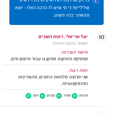
בדיוק. אז למה לא רואים הרבה דירוגים
שליליים? כי מי שיש לו הרבה כאלו - יוצא
מהאתר. ככה פשוט.
10
יעל אריאלי, רמות השבים.
משוב: 05/05/2024
תיאור השירות:
אספקת והתקנת מתקן גז עבור חימום מים.
חוות דעת:
אני מרוצה מלוחות הזמנים, מהאדיבות
ומהמקצועיות.
10
10
10
10
איכות
מחיר
זמנים
יחס