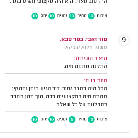
היה טוב מאוד, הוא היה מקצועי והגיע בזמן.
10
10
10
10
איכות
מחיר
זמנים
יחס
9
מור זאבי, כפר סבא.
משוב: 26/03/2024
תיאור השירות:
התקנת מחמם מים.
חוות דעת:
הכל היה בסדר גמור. דור הגיע בזמן והתקין
מחמם מים במקצועיות רבה, תוך מתן הסבר
בסבלנות על כל שאלה.
10
10
8
10
איכות
מחיר
זמנים
יחס