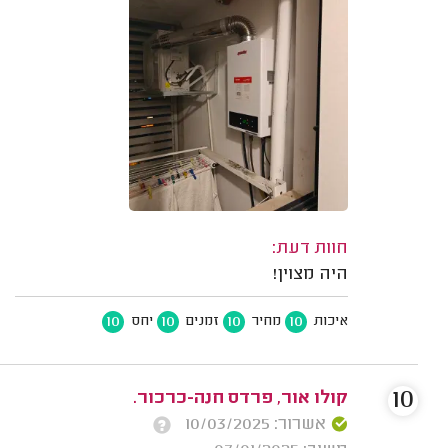
חוות דעת:
היה מצוין!
10
10
10
10
איכות
מחיר
זמנים
יחס
10
קולו אור, פרדס חנה-כרכור.
אשרור: 10/03/2025