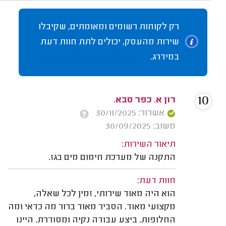
רק לקוחות רשומים ומאומתים, שקיבלו
שירות מהעסק, יכולים לתת חוות דעת
במידרג.
10
רון א. כפר סבא.
אשרור: 30/11/2025
משוב: 30/09/2025
תיאור השירות:
התקנה של מערכת חימום מים בגז.
חוות דעת:
הוא היה מאוד שירותי, זמין לכל שאלה,
מקצועי מאוד. הסביר מאוד ברור מה כדאי ומה
החלופות. ביצע עבודה נקיה ומסודרת. היינו