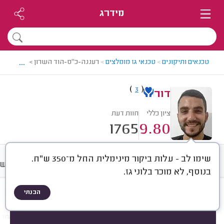
מידרג
...
טכנאים ותיקונים
>
טכנאי גז מומלצים
>
רעננה-כ"ס-הוד השרון > טכנאי גז מ
)
(
3
דור
ציון כללי
חוות דעת
1765
9.80
שימו לב - עלות ביקור מינימלית החל מ־350 ש"ח.
חוות דעת
מחירים
ממוצע
רישו
בנוסף, לא מוכר בלוני גז.
הבנתי
חוות דעת לפי:
הכל
(
1765
)
הכי נפוצים
התקנות
תיקונים
עבודות אחרו