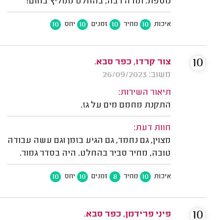
נוספת. תודה רבה, בהחלט ממליץ בחום!
10
10
10
10
איכות
מחיר
זמנים
יחס
10
צור קרדו, כפר סבא.
משוב: 26/09/2023
תיאור השירות:
התקנת מחמם מים על גז.
חוות דעת:
מצוין, גם נחמד, גם הגיע בזמן וגם עשה עבודה
טובה, מחיר סביר בהחלט. היה בסדר גמור.
10
10
8
10
איכות
מחיר
זמנים
יחס
10
פיני פרידמן, כפר סבא.