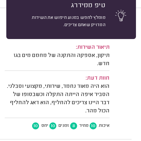
טיפ ממידרג
מומלץ לחפש במנוע חיפוש את השירות
9
סיון ס. הוד השרון.
מיון
המדויק שאתם צריכים.
אשרור: 26/03/2026
משוב: 25/01/2026
תיאור השירות:
תיקון, אספקה והתקנה של מחמם מים בגז
חדש.
חוות דעת:
הוא היה מאוד נחמד, שירותי, מקצועי וסבלני.
הסביר איפה הייתה התקלה וכשבסופו של
דבר היינו צריכים להחליף, הוא דאג להחליף
הכול מהר.
10
10
8
10
איכות
מחיר
זמנים
יחס