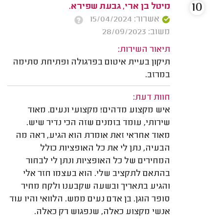
10
מיטל בן ארי, גבעת שפירא.
אשרור: 15/04/2024
משוב: 28/09/2023
תיאור השירות:
תיקון בעיית איטום בפרגולה ופתיחת סתימה
במרזב.
חוות דעת:
איש מקצוע מדהים! מקצועי ונעים. מאוד
שירותי, עומד בזמנים שזה הכי נדיר שיש.
מאוד אחראי זאת אומרת הוא הגיע, ראה מה
הבעיה, נתן לי את כל האופציות כולל
המחירים של כל האופציות ונתן לי לבחור
בהתאם לתקציב שלי. הוא בעצמו חזר אלי
והגיע בתאריך ובשעה שקבענו ולקח מחיר
סופר הוגן. בן אדם נעים ממש. הלוואי והיו עוד
אנשי מקצוע כאלה, שנפגוש רק כאלה.