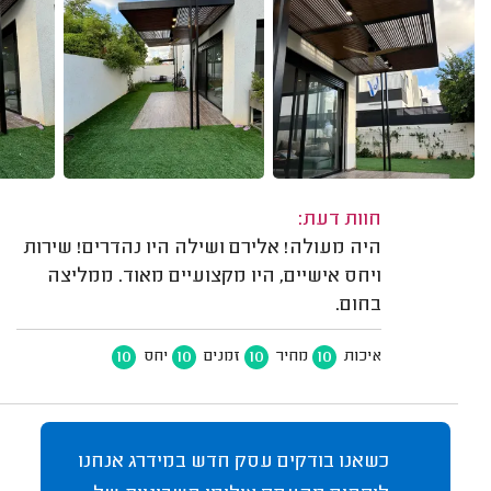
חוות דעת:
היה מעולה! אלירם ושילה היו נהדרים! שירות
ויחס אישיים, היו מקצועיים מאוד. ממליצה
בחום.
10
10
10
10
איכות
מחיר
זמנים
יחס
כשאנו בודקים עסק חדש במידרג אנחנו