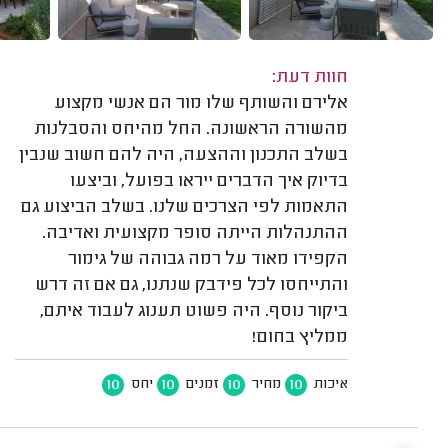
חוות דעת:
אלירם והשותף שלו מור הם אנשי מקצוע
מהשורה הראשונה. החל מהיחס והסבלנות
בשלב התכנון וההצעה, היה להם חשוב שנבין
בדיוק איך הדברים ייראו בפועל, וביצעו
התאמות לפי הצרכים שלנו. בשלב הביצוע גם
ההתנהלות הייתה סופר מקצועית ואדיבה.
הקפידו מאוד על רמה גבוהה של גימור
והתייחסו לכל פידבק שנתנו, גם אם זה דרש
ביקור נוסף. היה פשוט תענוג לעבוד איתם,
ממליץ בחום!
10
10
10
10
איכות
מחיר
זמנים
יחס