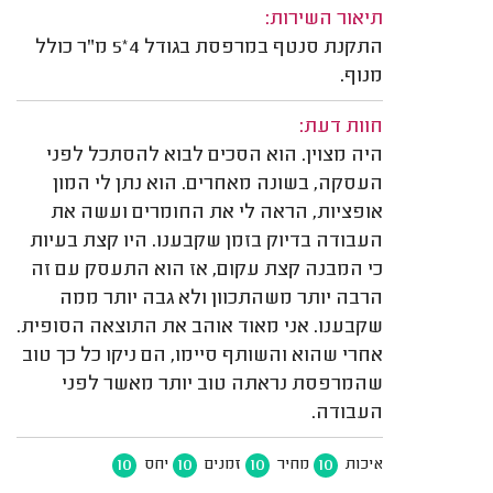
תיאור השירות:
התקנת סנטף במרפסת בגודל 4*5 מ"ר כולל
מנוף.
חוות דעת:
היה מצוין. הוא הסכים לבוא להסתכל לפני
העסקה, בשונה מאחרים. הוא נתן לי המון
אופציות, הראה לי את החומרים ועשה את
העבודה בדיוק בזמן שקבענו. היו קצת בעיות
כי המבנה קצת עקום, אז הוא התעסק עם זה
הרבה יותר משהתכוון ולא גבה יותר ממה
שקבענו. אני מאוד אוהב את התוצאה הסופית.
אחרי שהוא והשותף סיימו, הם ניקו כל כך טוב
שהמרפסת נראתה טוב יותר מאשר לפני
העבודה.
10
10
10
10
איכות
מחיר
זמנים
יחס