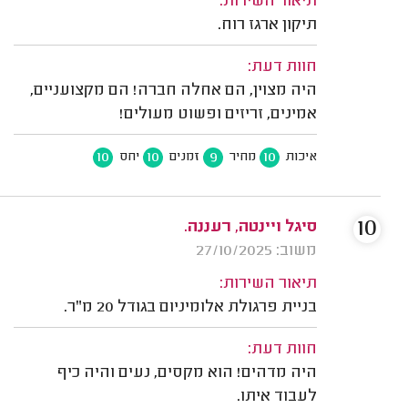
תיאור השירות:
תיקון ארגז רוח.
חוות דעת:
היה מצוין, הם אחלה חברה! הם מקצועניים,
אמינים, זריזים ופשוט מעולים!
10
10
9
10
איכות
מחיר
זמנים
יחס
10
סיגל ויינטה, רעננה.
משוב: 27/10/2025
תיאור השירות:
בניית פרגולת אלומיניום בגודל 20 מ"ר.
חוות דעת:
היה מדהים! הוא מקסים, נעים והיה כיף
לעבוד איתו.