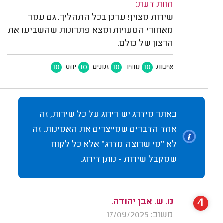
חוות דעת:
שירות מצוין! עדכן בכל התהליך. גם עמד
מאחורי הטעויות ומצא פתרונות שהשביעו את
הרצון של כולם.
10
10
10
10
איכות
מחיר
זמנים
יחס
באתר מידרג יש דירוג על כל שירות, זה
אחד הדברים שמייצרים את האמינות. זה
לא "מי שרוצה מדרג" אלא כל לקוח
שמקבל שירות - נותן דירוג.
4
מ. ש. אבן יהודה.
משוב: 17/09/2025