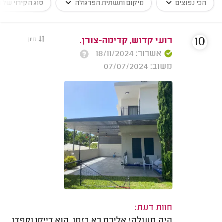
הכי נפוצים
מיקום ותשתית הפרגולה
סוג הקירוי של 
10
רועי קדוש, קדימה-צורן.
מיון
אשרור: 18/11/2024
משוב: 07/07/2024
חוות דעת:
היה מעולה! אלירם בא בזמן. הוא דייקן וקפדן.