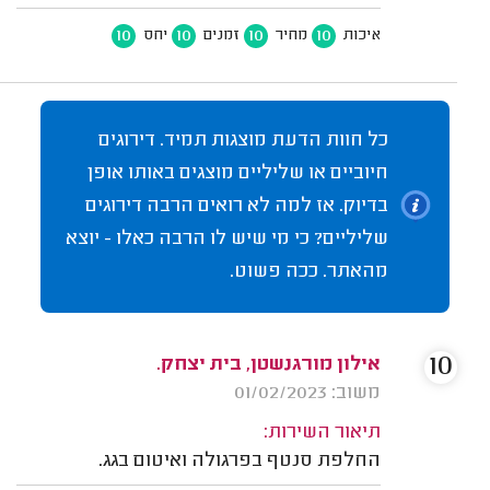
10
10
10
10
איכות
מחיר
זמנים
יחס
כל חוות הדעת מוצגות תמיד. דירוגים
חיוביים או שליליים מוצגים באותו אופן
בדיוק. אז למה לא רואים הרבה דירוגים
שליליים? כי מי שיש לו הרבה כאלו - יוצא
מהאתר. ככה פשוט.
10
אילון מורגנשטן, בית יצחק.
משוב: 01/02/2023
תיאור השירות:
החלפת סנטף בפרגולה ואיטום בגג.