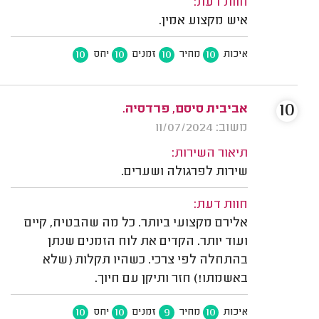
חוות דעת:
איש מקצוע אמין.
10
10
10
10
איכות
מחיר
זמנים
יחס
10
אביבית סיסם, פרדסיה.
משוב: 11/07/2024
תיאור השירות:
שירות לפרגולה ושערים.
חוות דעת:
אלירם מקצועי ביותר. כל מה שהבטיח, קיים
ועוד יותר. הקדים את לוח הזמנים שנתן
בהתחלה לפי צרכי. כשהיו תקלות (שלא
באשמתו!) חזר ותיקן עם חיוך.
10
10
9
10
איכות
מחיר
זמנים
יחס