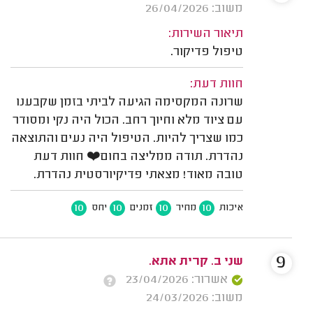
משוב: 26/04/2026
תיאור השירות:
טיפול פדיקור.
חוות דעת:
שרונה המקסימה הגיעה לביתי בזמן שקבענו
עם ציוד מלא וחיוך רחב. הכול היה נקי ומסודר
כמו שצריך להיות. הטיפול היה נעים והתוצאה
נהדרת. תודה ממליצה בחום❤️ חוות דעת
טובה מאוד! מצאתי פדיקיורסטית נהדרת.
10
10
10
10
איכות
מחיר
זמנים
יחס
9
שני ב. קרית אתא.
אשרור: 23/04/2026
משוב: 24/03/2026