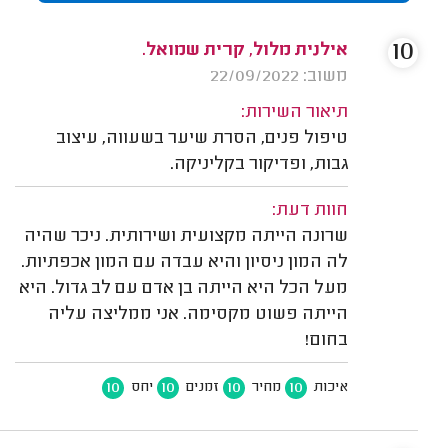
10
אילנית מלול, קרית שמואל.
משוב: 22/09/2022
תיאור השירות:
טיפול פנים, הסרת שיער בשעווה, עיצוב
גבות, ופדיקור בקליניקה.
חוות דעת:
שרונה הייתה מקצועית ושירותית. ניכר שהיה
לה המון ניסיון והיא עבדה עם המון אכפתיות.
מעל הכל היא הייתה בן אדם עם לב גדול. היא
הייתה פשוט מקסימה. אני ממליצה עליה
בחום!
10
10
10
10
איכות
מחיר
זמנים
יחס