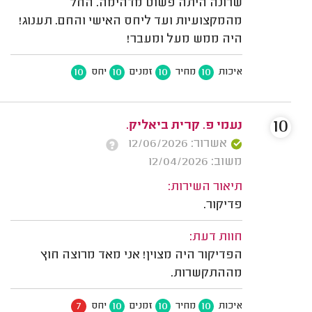
שרונה היתה פשוט מדהימה. החל
מהמקצועיות ועד ליחס האישי והחם. תענוג!
היה ממש מעל ומעבר!
10
10
10
10
איכות
מחיר
זמנים
יחס
10
נעמי פ. קרית ביאליק.
אשרור: 12/06/2026
משוב: 12/04/2026
תיאור השירות:
פדיקור.
חוות דעת:
הפדיקור היה מצוין! אני מאד מרוצה חוץ
מההתקשרות.
7
10
10
10
איכות
מחיר
זמנים
יחס