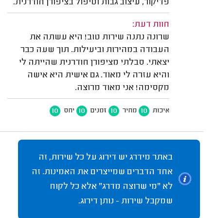
פדיקור, עיצוב גבות וטיפול בציפורן חודרנית.
חוות דעת:
שרונה נתנה שירות טוב! היא עשתה את
העבודה במהירות וביעילות. תוך שעה כבר
יצאתי. סבלתי מציפורן חודרנית שהייתה לי
והיא עזרה לי מאוד. גם אישית היא אישה
מקסימה! אני מאוד מרוצה.
10
10
10
10
איכות
מחיר
זמנים
יחס
באתר מידרג יש דירוג על כל שירות, זה
אחד הדברים שמייצרים את האמינות. זה
לא "מי שרוצה מדרג" אלא כל לקוח
שמקבל שירות - נותן דירוג.