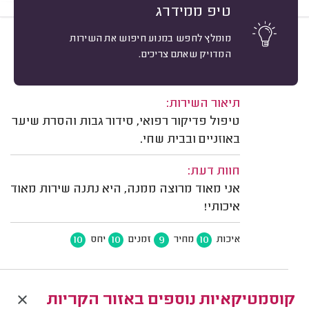
טיפ ממידרג
מומלץ לחפש במנוע חיפוש את השירות
10
בועז טולדו, קרית מוצקין.
מיון
המדויק שאתם צריכים.
אשרור: 27/04/2025
משוב: 24/02/2025
תיאור השירות:
טיפול פדיקור רפואי, סידור גבות והסרת שיער
באוזניים ובבית שחי.
חוות דעת:
אני מאוד מרוצה ממנה, היא נתנה שירות מאוד
איכותי!
10
10
9
10
איכות
מחיר
זמנים
יחס
קוסמטיקאיות נוספים באזור הקריות