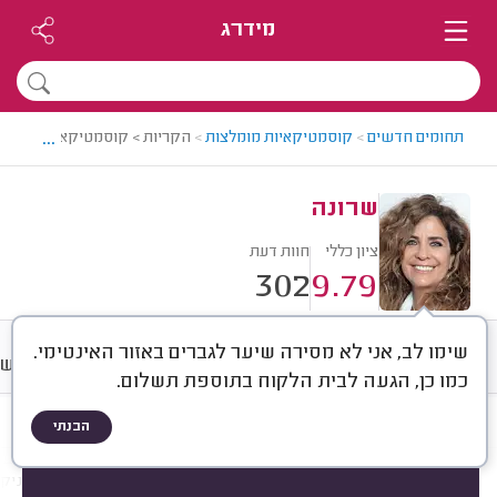
מידרג
...
תחומים חדשים
>
קוסמטיקאיות מומלצות
>
הקריות > קוסמטיקאית מומלצת
שרונה
ציון כללי
חוות דעת
302
9.79
שימו לב, אני לא מסירה שיער לגברים באזור האינטימי.
חוות דעת
מחירים
ממוצע
רישו
כמו כן, הגעה לבית הלקוח בתוספת תשלום.
הבנתי
חוות דעת לפי:
הכל
(
302
)
הכי נפוצים
טיפולי פנים
ריסים וגבות
מניקו