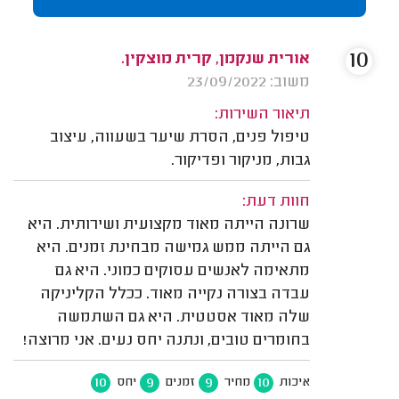
10
אורית שנקמן, קרית מוצקין.
משוב: 23/09/2022
תיאור השירות:
טיפול פנים, הסרת שיער בשעווה, עיצוב
גבות, מניקור ופדיקור.
חוות דעת:
שרונה הייתה מאוד מקצועית ושירותית. היא
גם הייתה ממש גמישה מבחינת זמנים. היא
מתאימה לאנשים עסוקים כמוני. היא גם
עבדה בצורה נקייה מאוד. ככלל הקליניקה
שלה מאוד אסטטית. היא גם השתמשה
בחומרים טובים, ונתנה יחס נעים. אני מרוצה!
10
9
9
10
איכות
מחיר
זמנים
יחס