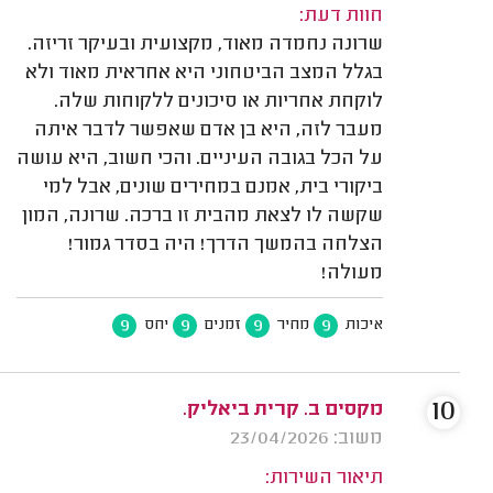
חוות דעת:
שרונה נחמדה מאוד, מקצועית ובעיקר זריזה.
בגלל המצב הביטחוני היא אחראית מאוד ולא
לוקחת אחריות או סיכונים ללקוחות שלה.
מעבר לזה, היא בן אדם שאפשר לדבר איתה
על הכל בגובה העיניים. והכי חשוב, היא עושה
ביקורי בית, אמנם במחירים שונים, אבל למי
שקשה לו לצאת מהבית זו ברכה. שרונה, המון
הצלחה בהמשך הדרך! היה בסדר גמור!
מעולה!
9
9
9
9
איכות
מחיר
זמנים
יחס
10
מקסים ב. קרית ביאליק.
משוב: 23/04/2026
תיאור השירות: