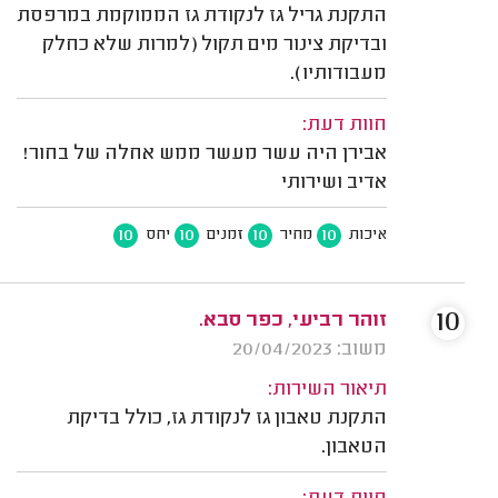
התקנת גריל גז לנקודת גז הממוקמת במרפסת
ובדיקת צינור מים תקול (למרות שלא כחלק
מעבודותיו).
חוות דעת:
אבירן היה עשר מעשר ממש אחלה של בחור!
אדיב ושירותי
10
10
10
10
איכות
מחיר
זמנים
יחס
10
זוהר רביעי, כפר סבא.
משוב: 20/04/2023
תיאור השירות:
התקנת טאבון גז לנקודת גז, כולל בדיקת
הטאבון.