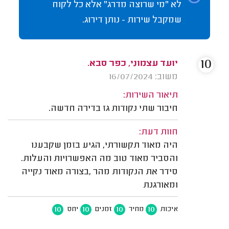
לא "מי שרוצה מדרג" אלא כל לקוח
שמקבל שירות - נותן דירוג.
10
יועד עצמוני, כפר סבא.
משוב: 16/07/2024
תיאור השירות:
חיבור שתי נקודות גז בדירה חדשה.
חוות דעת:
היה מאוד תקשורתי, הגיע בזמן שקבענו
והסביר מאוד טוב מה האפשרויות והעלות.
סידר את הנקודות מהר ,בצורה מאוד נקייה
ומאורגנת
10
10
10
10
איכות
מחיר
זמנים
יחס