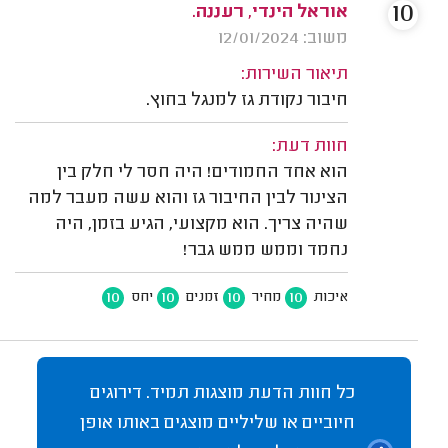
10
אוראל הינדי, רעננה.
משוב: 12/01/2024
תיאור השירות:
חיבור נקודת גז למנגל בחוץ.
חוות דעת:
הוא אחד החמודים! היה חסר לי חלק בין
הצינור לבין החיבור גז והוא עשה מעבר למה
שהיה צריך. הוא מקצועי, הגיע בזמן, היה
נחמד וממש ממש גבר!
10
10
10
10
איכות
מחיר
זמנים
יחס
כל חוות הדעת מוצגות תמיד. דירוגים
חיוביים או שליליים מוצגים באותו אופן