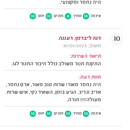
היה נחמד ומקצועי.
10
10
8
10
איכות
מחיר
זמנים
יחס
10
דנה ליברמן, רעננה.
משוב: 10/01/2023
תיאור השירות:
התקנת תנור משולב כולל חיבור התנור לגז.
חוות דעת:
היה נחמד מאוד! שרות טוב מאוד, אדם נחמד,
אדיב ונדיב. הגיע בזמן, השאיר נקי, איש שרות
מעולה!!!! תודה.
10
10
10
10
איכות
מחיר
זמנים
יחס