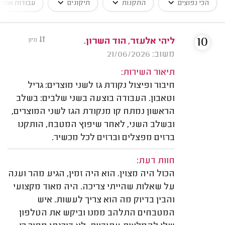
הכי נפוצים
התקנות
תיקונים
עבודות אחרו
10
ליהי אלעזר, הוד השרון.
מיון
משוב: 21/06/2026
תיאור השירות:
חיבור ופיצול נקודת גז לשני מוצרים: גריל
וטאבון. העבודה בוצעה בשני שלבים: בשלב
הראשון נמתח קו מנקודת הגז לשני המוצרים,
ובשלב השני, לאחר שיפוץ המטבח, הותקנו
ברזים מפצלים וברזים לכל מכשיר.
חוות דעת:
הכול היה מצוין. הוא היה זמין, הגיע מהר וענה
על שאלות שהייתי צריכה. היה מאוד מקצועי
והבין בדיוק מה הוא צריך לעשות. איש
המטבחים התלהב ממנו וביקש את הטלפון