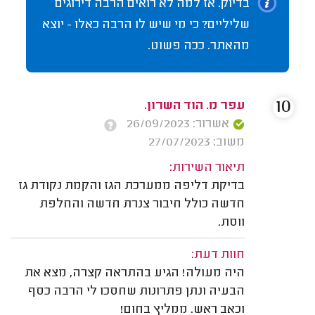
בדיוק. אז למה לא רואים הרבה דירוגים
שליליים? כי מי שיש לו הרבה כאלו - יוצא
מהאתר. ככה פשוט.
10
עפר מ. הוד השרון.
אשרור: 26/09/2023
משוב: 27/07/2023
תיאור השירות:
בדיקת דליפה ממערכת הגז והקמת נקודת גז
חדשה כולל חיבור צנרת חדשה והחלפת
ווסת.
חוות דעת:
היה מעולה! הגיע בהתראה קצרה, מצא את
הבעיה ונתן פתרונות שחסכו לי הרבה כסף
וכאב ראש. ממליץ בחום!