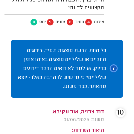
הייתי צריך. העבודה הייתה חפיפניקית ולא
מקצועית לדעתי.
8
5
6
4
איכות
מחיר
זמנים
יחס
כל חוות הדעת מוצגות תמיד. דירוגים
חיוביים או שליליים מוצגים באותו אופן
בדיוק. אז למה לא רואים הרבה דירוגים
שליליים? כי מי שיש לו הרבה כאלו - יוצא
מהאתר. ככה פשוט.
10
דוד צרויה, אור עקיבא.
משוב: 01/06/2026
תיאור השירות: