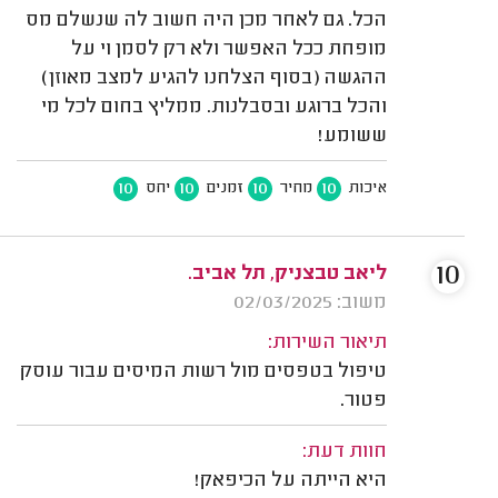
הכל. גם לאחר מכן היה חשוב לה שנשלם מס
מופחת ככל האפשר ולא רק לסמן וי על
ההגשה (בסוף הצלחנו להגיע למצב מאוזן)
והכל ברוגע ובסבלנות. ממליץ בחום לכל מי
ששומע!
10
10
10
10
איכות
מחיר
זמנים
יחס
10
ליאב טבצניק, תל אביב.
משוב: 02/03/2025
תיאור השירות:
טיפול בטפסים מול רשות המיסים עבור עוסק
פטור.
חוות דעת:
היא הייתה על הכיפאק!