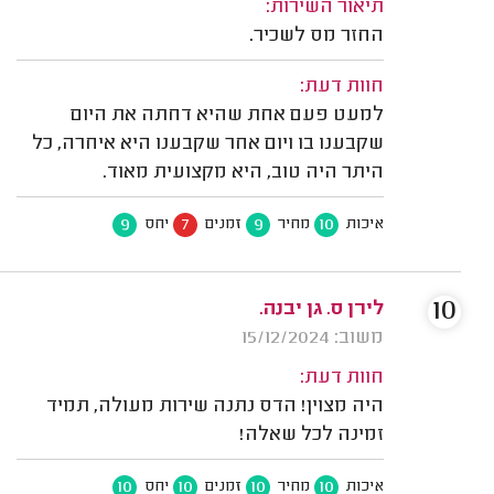
תיאור השירות:
החזר מס לשכיר.
חוות דעת:
למעט פעם אחת שהיא דחתה את היום
שקבענו בו ויום אחר שקבענו היא איחרה, כל
היתר היה טוב, היא מקצועית מאוד.
9
7
9
10
איכות
מחיר
זמנים
יחס
10
לירן ס. גן יבנה.
משוב: 15/12/2024
חוות דעת:
היה מצוין! הדס נתנה שירות מעולה, תמיד
זמינה לכל שאלה!
10
10
10
10
איכות
מחיר
זמנים
יחס