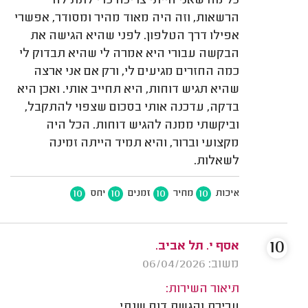
כל מה שאני הייתי צריכה כדי לתת לה
הרשאות, וזה היה מאוד מהיר ומסודר, אפשרי
אפילו דרך הטלפון. לפני שהיא הגישה את
הבקשה עבורי היא אמרה לי שהיא תבדוק לי
כמה החזרים מגיעים לי, ורק אם אני ארצה
שהיא תגיש דוחות, היא תחייב אותי. ואכן היא
בדקה, עדכנה אותי בסכום שצפוי להתקבל,
וביקשתי ממנה להגיש דוחות. הכל היה
מקצועי וברור, והיא תמיד הייתה זמינה
לשאלות.
10
10
10
10
איכות
מחיר
זמנים
יחס
10
אסף י. תל אביב.
משוב: 06/04/2026
תיאור השירות:
עריכת והגשת דוח שנתי.