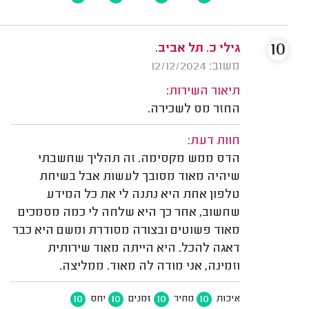
10
גילי כ. תל אביב.
משוב: 12/12/2024
תיאור השירות:
החזר מס לשכירה.
חוות דעת:
הדס ממש מקסימה. זה תהליך שחשבתי
שיהיה מאוד מסובך לעשות אבל בשיחת
טלפון אחת היא נתנה לי את כל המידע
שחשוב, אחר כך היא שלחה לי כמה מסמכים
מאוד פשוטים ובצורה מסודרת ומשם היא כבר
דאגה להכל. היא הייתה מאוד שירותית
וזמינה, אני מודה לה מאוד. ממליצה.
10
10
10
10
איכות
מחיר
זמנים
יחס