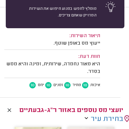
מומלץ לחפש במנוע חיפוש את השירות
המדויק שאתם צריכים.
10
מיכל בן דוב, רמת גן.
מיון
משוב: 23/03/2026
תיאור השירות:
ייעוץ מס באופן שוטף.
חוות דעת:
היא מאוד נחמדה, שירותית, זמינה והיא ממש
בסדר.
10
10
10
10
איכות
מחיר
זמנים
יחס
יועצי מס נוספים באזור ר"ג-גבעתיים
בחירת עיר