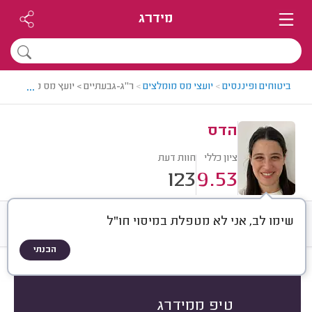
מידרג
...
ביטוחים ופיננסים
>
יועצי מס מומלצים
>
ר"ג-גבעתיים > יועץ מס מומלץ - ה
הדס
ציון כללי
חוות דעת
123
9.53
שימו לב, אני לא מטפלת במיסוי חו"ל
חוות דעת
ממוצע
רישוי ותעודות
הבנתי
חוות דעת לפי:
הכל
(
123
)
הכי נפוצים
סוג העסק
סוג השירות
טיפ ממידרג