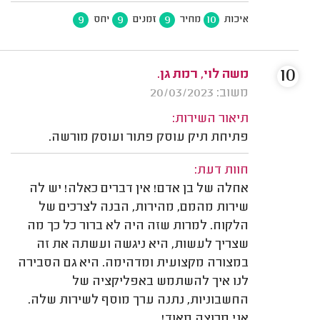
9
9
9
10
איכות
מחיר
זמנים
יחס
10
משה לוי, רמת גן.
משוב: 20/03/2023
תיאור השירות:
פתיחת תיק עוסק פתור ועוסק מורשה.
חוות דעת:
אחלה של בן אדם! אין דברים כאלה! יש לה
שירות מהמם, מהירות, הבנה לצרכים של
הלקוח. למרות שזה היה לא ברור כל כך מה
שצריך לעשות, היא ניגשה ועשתה את זה
במצורה מקצועית ומדהימה. היא גם הסבירה
לנו איך להשתמש באפליקציה של
החשבוניות, נתנה ערך מוסף לשירות שלה.
אני מרוצה מאוד!