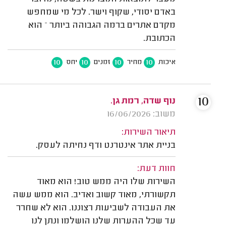
באדם יסודי, שקוף וישר. לכל מי שמחפש
מקדם אתרים ברמה הגבוהה ביותר – הוא
הכתובת.
10
10
10
10
איכות
מחיר
זמנים
יחס
10
נוף שדה, רמת גן.
משוב: 16/06/2026
תיאור השירות:
בניית אתר אינטרנט ודף נחיתה לעסק.
חוות דעת:
השירות שלו היה ממש טוב! הוא מאוד
תקשורתי, מאוד קשוב ואדיב. הוא ממש עשה
את העבודה לשביעות רצוננו. הוא לא שחרר
עד שכל ההערות שלנו הושלמו ונתן לנו