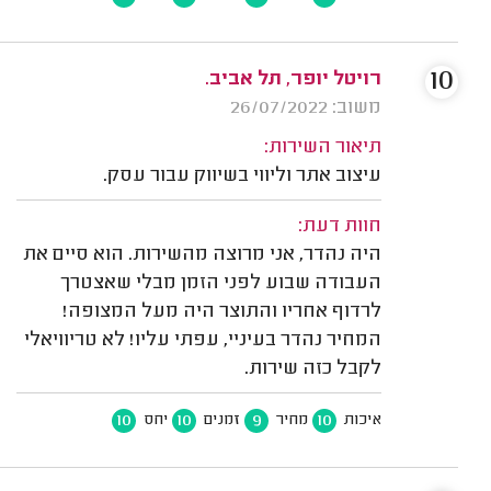
10
רויטל יופר, תל אביב.
משוב: 26/07/2022
תיאור השירות:
עיצוב אתר וליווי בשיווק עבור עסק.
חוות דעת:
היה נהדר, אני מרוצה מהשירות. הוא סיים את
העבודה שבוע לפני הזמן מבלי שאצטרך
לרדוף אחריו והתוצר היה מעל המצופה!
המחיר נהדר בעיניי, עפתי עליו! לא טריוויאלי
לקבל כזה שירות.
10
10
9
10
איכות
מחיר
זמנים
יחס