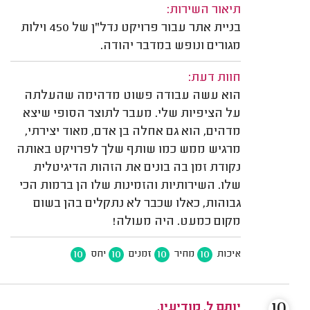
תיאור השירות:
בניית אתר עבור פרויקט נדל"ן של 450 וילות
מגורים ונופש במדבר יהודה.
חוות דעת:
הוא עשה עבודה פשוט מדהימה שהעלתה
על הציפיות שלי. מעבר לתוצר הסופי שיצא
מדהים, הוא גם אחלה בן אדם, מאוד יצירתי,
מרגיש ממש כמו שותף שלך לפרויקט באותה
נקודת זמן בה בונים את הזהות הדיגיטלית
שלו. השירותיות והזמינות שלו הן ברמות הכי
גבוהות, כאלו שכבר לא נתקלים בהן בשום
מקום כמעט. היה מעולה!
10
10
10
10
איכות
מחיר
זמנים
יחס
10
יותם ל. מודיעין.