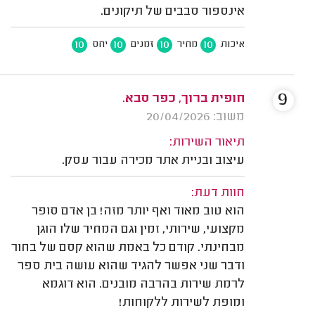
אינספור סבבים של תיקונים.
10
10
10
10
איכות
מחיר
זמנים
יחס
9
חופית ברוך, כפר סבא.
משוב: 20/04/2026
תיאור השירות:
עיצוב ובניית אתר מכירה עבור עסק.
חוות דעת:
הוא טוב מאוד ואף יותר מזה! בן אדם סופר
מקצועי, שירותי, זמין וגם המחיר שלו הוגן
מבחינתי. קודם כל באמת שהוא קסם של בחור
ודבר שני אפשר להגיד שהוא עושה בית ספר
לרמת שירות בהרבה מובנים. הוא דוגמא
ומופת לשירות ללקוחות!