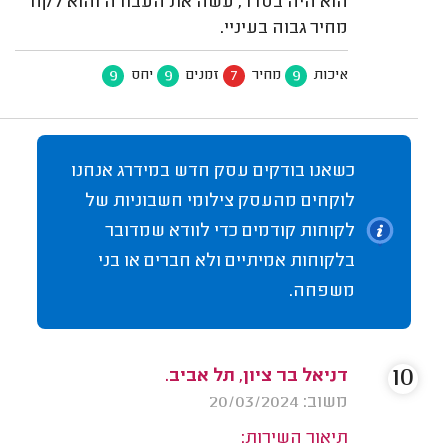
הוא היה בסדר, עשה את העבודה והוא לקח
מחיר גבוה בעיניי.
9
9
7
9
איכות
מחיר
זמנים
יחס
כשאנו בודקים עסק חדש במידרג אנחנו
לוקחים מהעסק צילומי חשבוניות של
לקוחות קודמים כדי לוודא שמדובר
בלקוחות אמיתיים ולא חברים או בני
משפחה.
10
דניאל בר ציון, תל אביב.
משוב: 20/03/2024
תיאור השירות: