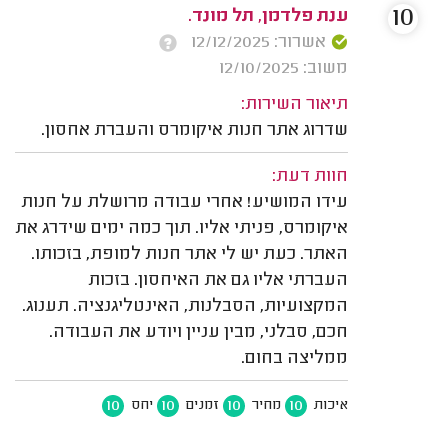
10
ענת פלדמן, תל מונד.
אשרור: 12/12/2025
משוב: 12/10/2025
תיאור השירות:
שדרוג אתר חנות איקומרס והעברת אחסון.
חוות דעת:
עידו המושיע! אחרי עבודה מרושלת על חנות
איקומרס, פניתי אליו. תוך כמה ימים שידרג את
האתר. כעת יש לי אתר חנות למופת, בזכותו.
העברתי אליו גם את האיחסון. בזכות
המקצועיות, הסבלנות, האינטליגנציה. תענוג.
חכם, סבלני, מבין עניין ויודע את העבודה.
ממליצה בחום.
10
10
10
10
איכות
מחיר
זמנים
יחס