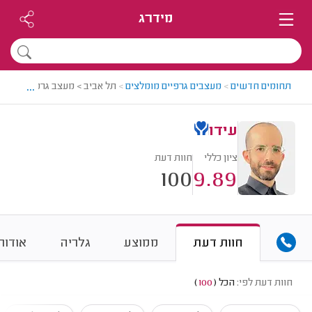
מידרג
...
תחומים חדשים
>
מעצבים גרפיים מומלצים
>
תל אביב > מעצב גרפי מומלץ -
עידו
ציון כללי
חוות דעת
100
9.89
חוות דעת
ממוצע
גלריה
אודות
חוות דעת לפי:
הכל
(
100
)