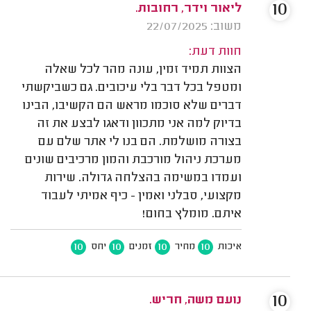
10
ליאור וידר, רחובות.
משוב: 22/07/2025
חוות דעת:
הצוות תמיד זמין, עונה מהר לכל שאלה
ומטפל בכל דבר בלי עיכובים. גם כשביקשתי
דברים שלא סוכמו מראש הם הקשיבו, הבינו
בדיוק למה אני מתכוון ודאגו לבצע את זה
בצורה מושלמת. הם בנו לי אתר שלם עם
מערכת ניהול מורכבת והמון מרכיבים שונים
ועמדו במשימה בהצלחה גדולה. שירות
מקצועי, סבלני ואמין - כיף אמיתי לעבוד
איתם. מומלץ בחום!
10
10
10
10
איכות
מחיר
זמנים
יחס
10
נועם משה, חריש.