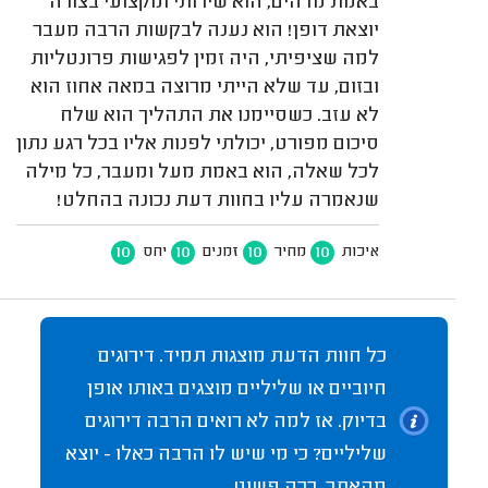
באמת מדהים, הוא שירותי ומקצועי בצורה
יוצאת דופן! הוא נענה לבקשות הרבה מעבר
למה שציפיתי, היה זמין לפגישות פרונטליות
ובזום, עד שלא הייתי מרוצה במאה אחוז הוא
לא עזב. כשסיימנו את התהליך הוא שלח
סיכום מפורט, יכולתי לפנות אליו בכל רגע נתון
לכל שאלה, הוא באמת מעל ומעבר, כל מילה
שנאמרה עליו בחוות דעת נכונה בהחלט!
10
10
10
10
איכות
מחיר
זמנים
יחס
כל חוות הדעת מוצגות תמיד. דירוגים
חיוביים או שליליים מוצגים באותו אופן
בדיוק. אז למה לא רואים הרבה דירוגים
שליליים? כי מי שיש לו הרבה כאלו - יוצא
מהאתר. ככה פשוט.