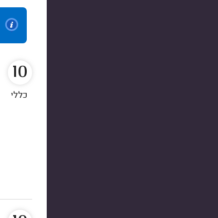
10
כללי