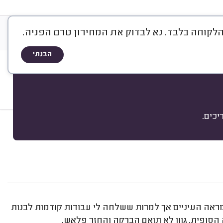
ע
רישוי ותעודות
גלריה
וידאו טיפ
הבנתי
כים.
מיון
מראה העיניים אך למרות ששלחה לי עבודות קודמות לבנות
ה הסופית. גוון לא תואם הברקה והחזר פלאש.