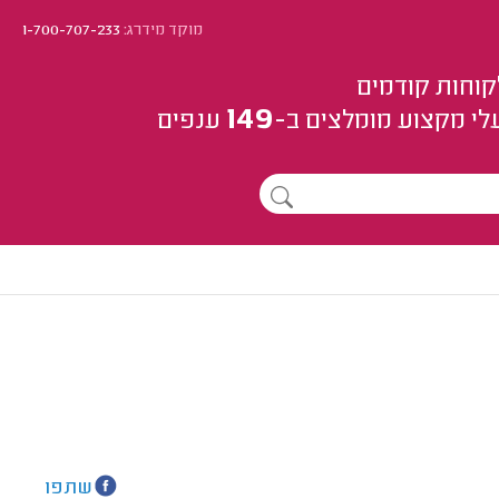
מוקד מידרג:
1-700-707-233
קוחות קודמים
149
לי מקצוע
מומלצים
ב-
ענפים
שתפו