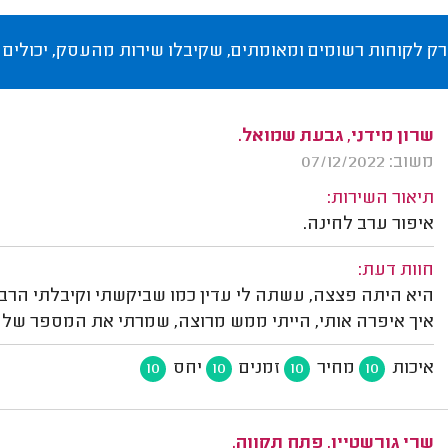
רק לקוחות רשומים ומאומתים, שקיבלו שירות מהעסק, יכולים 
שרון מידני, גבעת שמואל.
משוב: 07/12/2022
תיאור השירות:
איפור ערב לחינה.
חוות דעת:
היא היתה פצצה, עשתה לי עדין כמו שביקשתי וקיבלתי הר
איך איפרה אותי, הייתי ממש מרוצה, שמרתי את המספר שלה 
איכות
מחיר
זמנים
יחס
10
10
10
10
שרי גורשטיין, פתח תקווה.