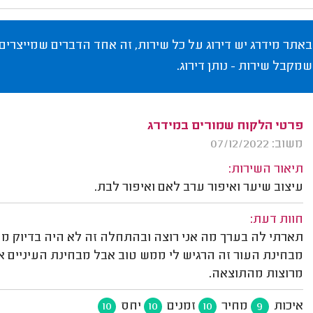
באתר מידרג יש דירוג על כל שירות, זה אחד הדברים שמייצרים
שמקבל שירות - נותן דירוג.
פרטי הלקוח שמורים במידרג
משוב: 07/12/2022
תיאור השירות:
עיצוב שיער ואיפור ערב לאם ואיפור לבת.
חוות דעת:
תארתי לה בערך מה אני רוצה ובהתחלה זה לא היה בדיוק מה
מבחינת העור זה הרגיש לי ממש טוב אבל מבחינת העיניים אח
מרוצות מהתוצאה.
איכות
מחיר
זמנים
יחס
10
10
10
9