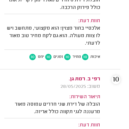
הובלת דירת 6 חדרים מגת רימון לקריית אונו
כולל פירוק הרכבה.
חוות דעת:
אלכסיי בחור מצוין! הוא מקצועי, מתחשב ויש
לו צוות מעולה. הוא גם לקח מחיר טוב מאוד
לדעתי.
10
10
10
10
איכות
מחיר
זמנים
יחס
10
רפי ב. רמת גן.
משוב: 28/05/2025
תיאור השירות:
הובלה של דירת שני חדרים עמוסה מאוד
מרעננה לגני תקווה כולל אריזה.
חוות דעת: