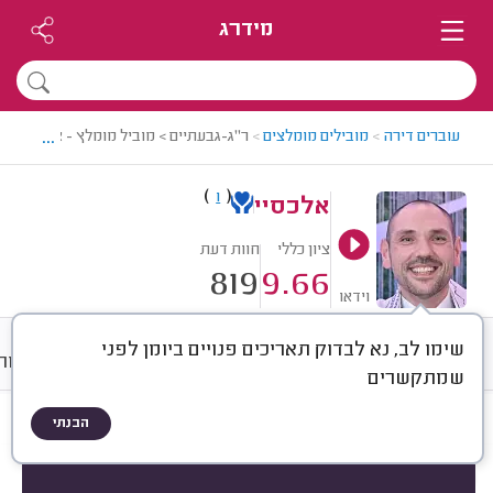
מידרג
...
עוברים דירה
>
מובילים מומלצים
>
ר"ג-גבעתיים > מוביל מומלץ - אלכסיי
)
(
1
אלכסיי
ציון כללי
חוות דעת
819
9.66
וידאו
שימו לב, נא לבדוק תאריכים פנויים ביומן לפני
חוות דעת
ממוצע
גלריה
אודות
שמתקשרים
הבנתי
חוות דעת לפי:
הכל
(
819
)
הכי נפוצים
סוג שירות
סוג הובלה