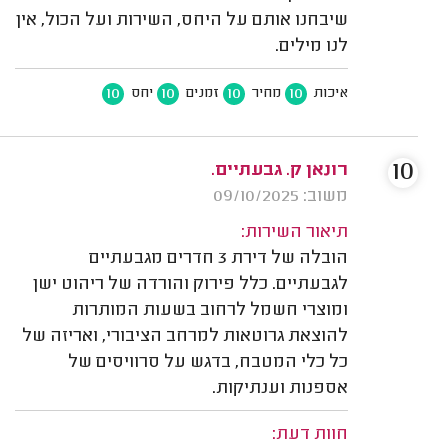
שיבחנו אותם על היחס, השירות ועל הכול, אין
לנו מילים.
10
10
10
10
איכות
מחיר
זמנים
יחס
10
רונאן ק. גבעתיים.
משוב: 09/10/2025
תיאור השירות:
הובלה של דירת 3 חדרים מגבעתיים
לגבעתיים. כלל פירוק והורדה של ריהוט ישן
ומוצרי חשמל לרחוב בשעות המותרות
להוצאת גרוטאות למרחב הציבורי, ואריזה של
כל כלי המטבח, בדגש על סרוויסים של
אספנות וענתיקות.
חוות דעת: