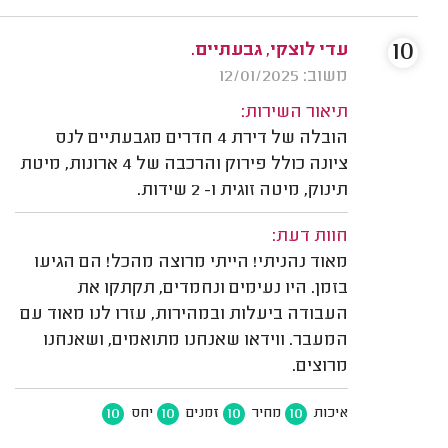
10
עדי לוצקי, גבעתיים.
משוב: 12/01/2025
תיאור השירות:
הובלה של דירת 4 חדרים מגבעתיים לנס
ציונה כולל פירוק והרכבה של 4 ארונות, מיטת
תינוק, מיטה זוגית ו- 2 שידות.
חוות דעת:
מאוד נהניתי! הייתי מרוצה מהכל! הם הגיעו
בזמן. היו נעימים ונחמדים, תקתקו את
העבודה ביעלות ובמהירות, עזרו לנו מאוד עם
המעבר. ווידאו שאנחנו מתואמים, ושאנחנו
מרוצים.
10
10
10
10
איכות
מחיר
זמנים
יחס