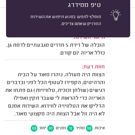
טיפ ממידרג
מומלץ לחפש במנוע חיפוש את השירות
10
ערן בראון, גבעתיים.
מיון
המדויק שאתם צריכים.
משוב: 03/08/2026
תיאור השירות:
הובלה של דירת 5 חדרים מגבעתיים לרמת גן,
כולל אריזה יום קודם.
חוות דעת:
הצוות היה מעולה, נזהרו מאוד על הבית
והרהיטים, הקפידו לעטוף הכל לפני ובדברים
רגישים (שולחן זכוכית, טלוויזיות) גם פתחו את
האריזה כדי להראות לי שעבר תקין ואפילו
הדליקו את הטלוויזיה לווידוא. השירות אמנם
לא היה זול אבל הצוות היה מקצועי מאוד.
10
10
9
10
איכות
מחיר
זמנים
יחס