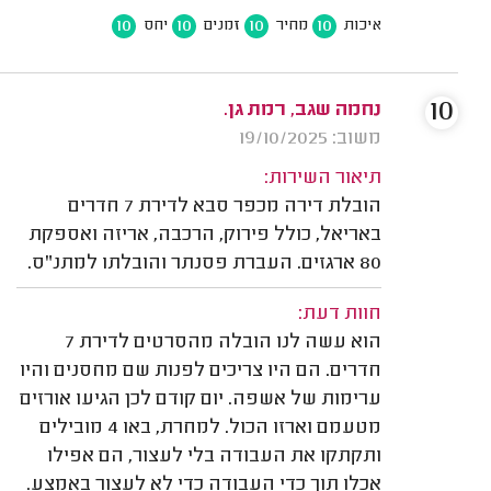
10
10
10
10
איכות
מחיר
זמנים
יחס
10
נחמה שגב, רמת גן.
משוב: 19/10/2025
תיאור השירות:
הובלת דירה מכפר סבא לדירת 7 חדרים
באריאל, כולל פירוק, הרכבה, אריזה ואספקת
80 ארגזים. העברת פסנתר והובלתו למתנ"ס.
חוות דעת:
הוא עשה לנו הובלה מהסרטים לדירת 7
חדרים. הם היו צריכים לפנות שם מחסנים והיו
ערימות של אשפה. יום קודם לכן הגיעו אורזים
מטעמם וארזו הכול. למחרת, באו 4 מובילים
ותקתקו את העבודה בלי לעצור, הם אפילו
אכלו תוך כדי העבודה כדי לא לעצור באמצע.