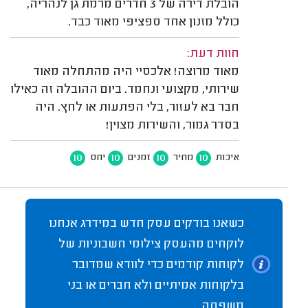
הובלת דירה של 3 חדרים מרמת גן לנהריה,
כולל מזנון אחד ספציפי מאוד כבד.
חוות דעת:
מאוד מרוצה! אלכסיי היה מהתחלה מאוד
שירותי, מקצועי ונחמד. ביום ההובלה זה כאילו
חבר בא לעזור, בלי הפתעות או לחץ. היה
בסדר גמור, והשירות מצוין!
10
10
10
10
איכות
מחיר
זמנים
יחס
כשאנו בודקים עסק חדש במידרג אנחנו
לוקחים מהעסק צילומי חשבוניות של
לקוחות קודמים כדי לוודא שמדובר
בלקוחות אמיתיים ולא חברים או בני
משפחה.