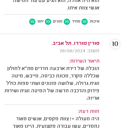
הוא היה אחלה, הוא הגיע עם עוד חמישה
אנשי צוות איתו.
10
10
10
10
איכות
מחיר
זמנים
יחס
10
סורין מוררו, תל אביב.
משוב: 28/08/2024
תיאור השירות:
הובלה של דירת ארבעה חדרים מת"א לחולון
שכללה מקרר, מכונת כביסה, מייבש, מיטה
זוגית גדולה, שלושה מזנונים ושתי ספות כולל
פירוק והרכבה חדשה של המיטה זוגית ושירות
אריזה.
חוות דעת:
היה מעולה +! צוות מקסים, אנשים מאוד
נחמדים, עשו עבודה מקצועית. היינו מאוד