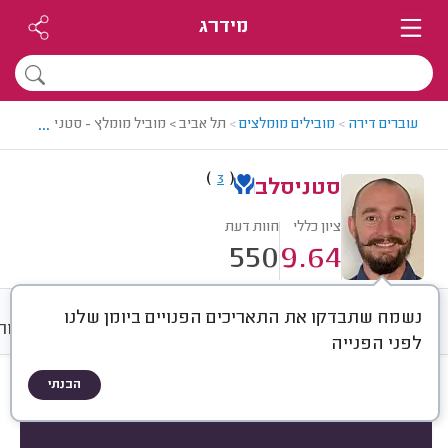
מידרג
...
עוברים דירה
>
מובילים מומלצים
>
תל אביב > מוביל מומלץ - סטניסלב
)
(
3
סטניסלב
ציון כללי
חוות דעת
550
9.64
נשמח שתבדקו את התאריכים הפנויים ביומן שלנו
חוות דעת
ממוצע
גלריה
אודות
לפני הפנייה
הבנתי
חוות דעת לפי:
הכל
(
550
)
הכי נפוצים
סוג שירות
סוג הובלה