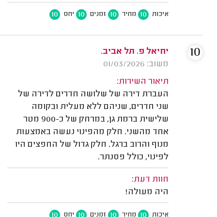
10
10
10
10
איכות
מחיר
זמנים
יחס
10
יחיאל פ. תל אביב.
משוב: 01/03/2026
תיאור השירות:
העברת דירה של שלושה חדרים לדירה של
שני חדרים, שניהם ללא מעלית ובקומה
שלישית ברמת גן, במרחק של כ-900 מטר
אחד מהשני. חלק מהפינוי נעשה באמצעות
מנוף והרוב ברגל. חלק גדול של החפצים היו
לפינוי, כולל פסנתר.
חוות דעת:
היה מעולה!
10
10
10
10
איכות
מחיר
זמנים
יחס