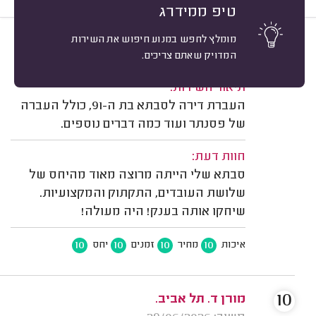
טיפ ממידרג
מומלץ לחפש במנוע חיפוש את השירות
10
עמרי אלישר, תל אביב.
מיון
המדויק שאתם צריכים.
משוב: 16/07/2026
תיאור השירות:
העברת דירה לסבתא בת ה-91, כולל העברה
של פסנתר ועוד כמה דברים נוספים.
חוות דעת:
סבתא שלי הייתה מרוצה מאוד מהיחס של
שלושת העובדים, התקתוק והמקצועיות.
שיחקו אותה בענק! היה מעולה!
10
10
10
10
איכות
מחיר
זמנים
יחס
10
מורן ד. תל אביב.