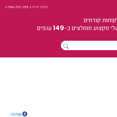
מוקד מידרג:
1-700-707-233
קוחות קודמים
149
לי מקצוע
מומלצים
ב-
ענפים
שתפו