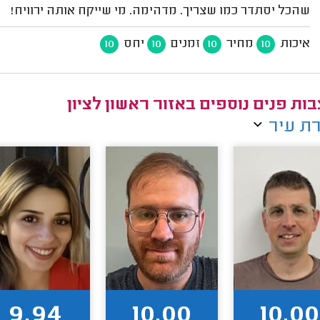
שהכל יסתדר כמו שצריך. מדהימה. מי שייקח אותה ירוויח!
איכות
מחיר
זמנים
יחס
10
10
10
10
ות פנים נוספים באזור ראשון לציון
ת עיר
9.94
10.00
10.00