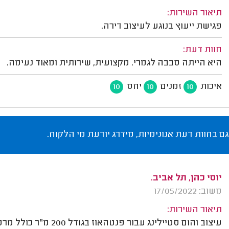
תיאור השירות:
פגישת ייעוץ בנוגע לעיצוב דירה.
חוות דעת:
היא הייתה סבבה לגמרי. מקצועית, שירותית ומאוד נעימה.
איכות
זמנים
יחס
10
10
10
גם בחוות דעת אנונימיות, מידרג יודעת מי הלקוח.
יוסי כהן, תל אביב.
משוב: 17/05/2022
תיאור השירות:
עיצוב והום סטיילינג עבור פנטהאוז בגודל 200 מ"ר כולל מרפסת שמש.