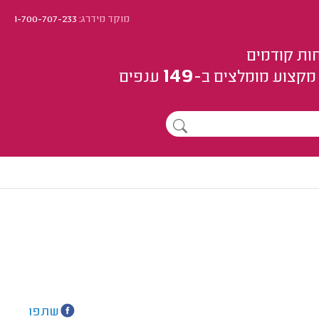
מוקד מידרג:
1-700-707-233
ות קודמים
149
מקצוע
מומלצים
ב-
ענפים
שתפו