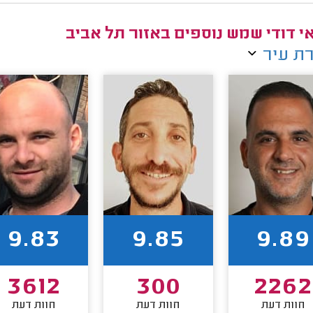
י דודי שמש נוספים באזור תל אביב
ת עיר
9.83
9.85
9.89
3612
300
2262
חוות דעת
חוות דעת
חוות דעת