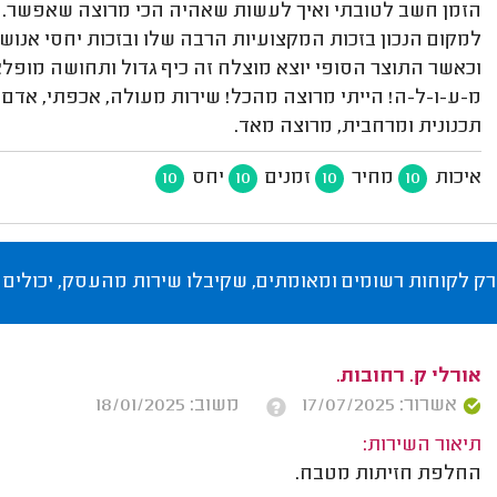
הזמן חשב לטובתי ואיך לעשות שאהיה הכי מרוצה שאפשר. הרג
למקום הנכון בזכות המקצועיות הרבה שלו ובזכות יחסי אנו
וכאשר התוצר הסופי יוצא מוצלח זה כיף גדול ותחושה מופל
מ-ע-ו-ל-ה! הייתי מרוצה מהכל! שירות מעולה, אכפתי, אדם 
תכנונית ומרחבית, מרוצה מאד.
איכות
מחיר
זמנים
יחס
10
10
10
10
רק לקוחות רשומים ומאומתים, שקיבלו שירות מהעסק, יכולים 
אורלי ק. רחובות.
אשרור: 17/07/2025
משוב: 18/01/2025
תיאור השירות:
החלפת חזיתות מטבח.