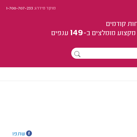
מוקד מידרג:
1-700-707-233
ות קודמים
149
מקצוע
מומלצים
ב-
ענפים
שתפו