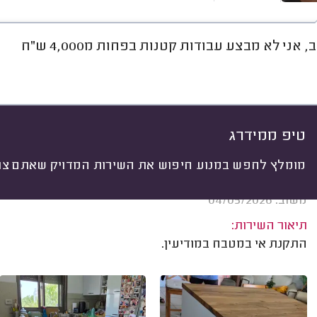
 אני לא מבצע עבודות קטנות בפחות מ4,000 ש"ח
חוות דעת
ממוצע
גלריה
אוד
יתי
 לפי:
הכל
(
27
)
ים
בניית מטבח קומפלט
התקנות במטבח
טיפ ממידרג
מומלץ לחפש במנוע חיפוש את השירות המדויק שאתם צרי
פיני נשר, כפר יונה.
משוב: 04/05/2026
תיאור השירות:
התקנת אי במטבח במודיעין.