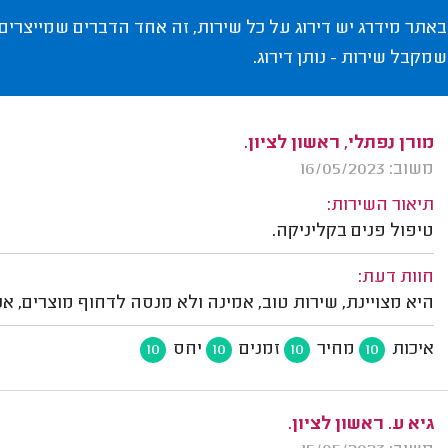
באתר מידרג יש דירוג על כל שירות, זה אחד הדברים שמייצרים
שמקבל שירות - נותן דירוג.
מורן נפתלי, ראשון לציון.
משוב: 16/05/2023
תיאור השירות:
טיפול פנים בקליניקה.
חוות דעת:
היא מצויינת, שירות טוב, אמינה ולא מנסה לדחוף מוצרים, אנ
איכות
מחיר
זמנים
יחס
10
10
10
10
גיא ע. ראשון לציון.