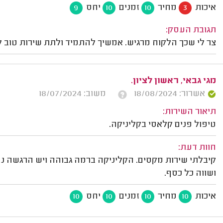
איכות
מחיר
זמנים
יחס
9
10
10
3
תגובת העסק:
צר לי שכך הלקוח מרגיש. אמשיך להתמיד ולתת שירות טוב לכ
מגי גבאי, ראשון לציון.
אשרור: 18/08/2024
משוב: 18/07/2024
תיאור השירות:
טיפול פנים קלאסי בקליניקה.
חוות דעת:
קיבלתי שירות מקסים. הקליניקה ברמה גבוהה ויש הרגשה נע
ושווה כל כסף.
איכות
מחיר
זמנים
יחס
10
10
10
10