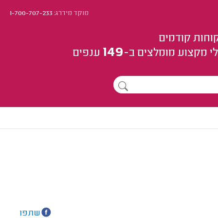
מוקד מידרג:
1-700-707-233
וחות קודמים
149
י מקצוע
מומלצים
ב-
ענפים
שתפו