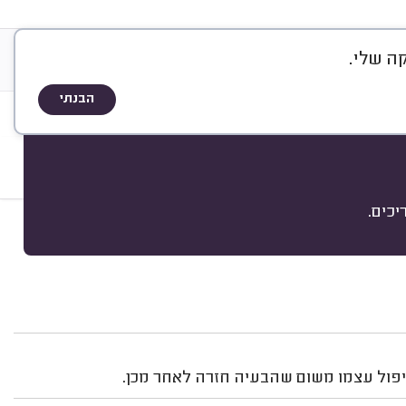
ה שלי.
&
ריה
אודות
A
Q
שיטת הדירוג
הבנתי
כים.
מיון
יפול עצמו משום שהבעיה חזרה לאחר מכן.