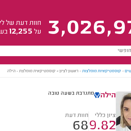
3,026,9
חוות דעת של לק
12,255
על
בעל
ים
>
קוסמטיקאיות מומלצות
>
ראשון לציון > קוסמטיקאית מומלצת - הילה
מתנדבת בשעה טובה
הילה
ציון כללי
חוות דעת
68
9.82