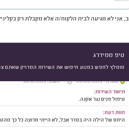
ב, אני לא מגיעה לבית הלקוח/ה אלא מקבלת רק בקליניק
חוות דעת
מחירים
ממוצע
גל
יתי
 לפי:
הכל
(
68
)
ים
טיפולי פנים
הסרת שיער
טיפ ממידרג
מומלץ לחפש במנוע חיפוש את השירות המדויק שאתם צרי
דבורי מלוב, ראשון לציון.
אשרור: 05/09/2024
משוב: 30/11/2023
תיאור השירות:
טיפול פנים נגד אקנה.
חוות דעת:
היחס של הילה היה בסדר אבל, לא הייתי מרוצה כל כך מהט