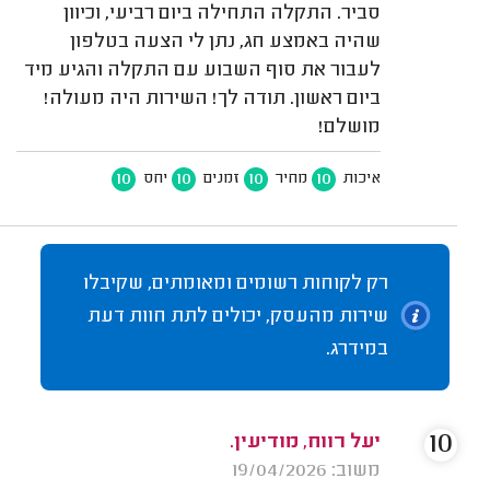
סביר. התקלה התחילה ביום רביעי, וכיוון
שהיה באמצע חג, נתן לי הצעה בטלפון
לעבור את סוף השבוע עם התקלה והגיע מיד
ביום ראשון. תודה לך! השירות היה מעולה!
מושלם!
10
10
10
10
איכות
מחיר
זמנים
יחס
רק לקוחות רשומים ומאומתים, שקיבלו
שירות מהעסק, יכולים לתת חוות דעת
במידרג.
10
יעל רווח, מודיעין.
משוב: 19/04/2026