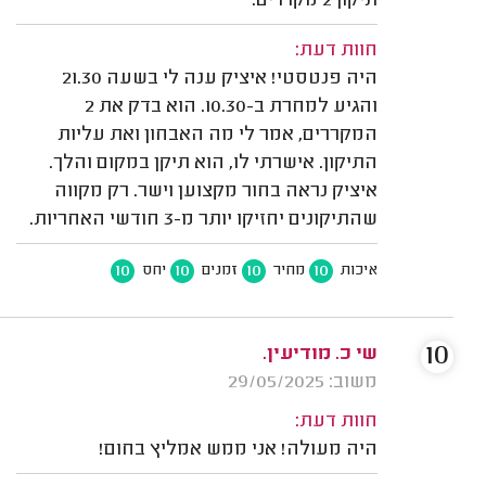
תיקון 2 מקררים.
חוות דעת:
היה פנטסטי! איציק ענה לי בשעה 21.30
והגיע למחרת ב-10.30. הוא בדק את 2
המקררים, אמר לי מה האבחון ואת עליות
התיקון. אישרתי לו, הוא תיקן במקום והלך.
איציק נראה בחור מקצוען וישר. רק מקווה
שהתיקונים יחזיקו יותר מ-3 חודשי האחריות.
10
10
10
10
איכות
מחיר
זמנים
יחס
10
שי כ. מודיעין.
משוב: 29/05/2025
חוות דעת:
היה מעולה! אני ממש אמליץ בחום!