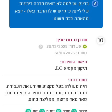
בדיוק. אז למה לא רואים הרבה דירוגים
שליליים? כי מי שיש לו הרבה כאלו - יוצא
מהאתר. ככה פשוט.
10
שרון ס. מודיעין.
אשרור: 30/12/2025
משוב: 31/10/2025
תיאור השירות:
תיקון מקפיא LG.
חוות דעת:
היה מעולה! בעל מקצוע שיודע את העבודה,
עומד בזמנים, עובד מהר. מחיר הוגן ויחס טוב.
מאד מאד מרוצה. ממליצה בחום.
10
10
10
10
איכות
מחיר
זמנים
יחס