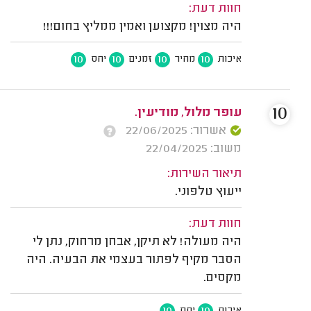
חוות דעת:
היה מצוין! מקצוען ואמין ממליץ בחום!!!
10
10
10
10
איכות
מחיר
זמנים
יחס
10
עופר מלול, מודיעין.
אשרור: 22/06/2025
משוב: 22/04/2025
תיאור השירות:
ייעוץ טלפוני.
חוות דעת:
היה מעולה! לא תיקן, אבחן מרחוק, נתן לי
הסבר מקיף לפתור בעצמי את הבעיה. היה
מקסים.
10
10
איכות
יחס