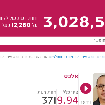
3,028,5
חוות דעת של לקוח
12,260
על
בעלי 
ונים
>
טכנאי אינטרקום וקודנים מומלצים
>
קרית גת והסביבה > טכנאי אינטרקום
אלכס
ציון כללי
חוות דעת
371
9.94
וידאו