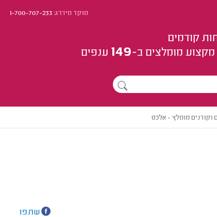
מוקד מידרג:
1-700-707-233
ות קודמים
149
מקצוע
מומלצים
ב-
ענפים
 וקודנים מומלץ - אלכס
שתפו