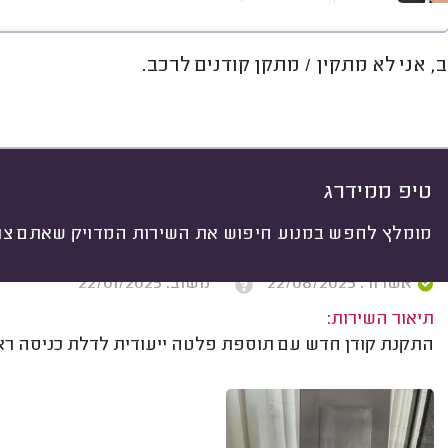
, אני לא מתקין / מתקן קודנים לרכב.
חוות דעת
מחירים
ממוצע
רי
יתי
 לפי:
הכל
(
371
)
ים
לפי סוג המוצר
לפי סוג השירות
טיפ ממידרג
מומלץ לחפש במנוע חיפוש את השירות המדויק שאתם צרי
רועי כץ, קרית גת.
אשרור: 22/08/2025
משוב: 22/01/2025
תיאור השירות:
התקנת קודן חדש עם תוספת פלטה ייעודית לדלת כניסה ראשי