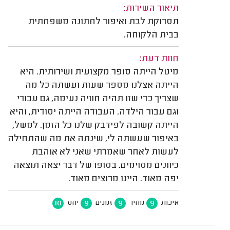
תיאור השירות:
תסרוקת לבת ואיפור לחתונה משפחתית
בבית הלקוחה.
חוות דעת:
מיטל הייתה סופר מקצועית ושירותית. היא
הייתה אצלנו מספר שעות ועשתה כל מה
שצריך כדי שזו תהיה חוויה נעימה, גם עבורי
וגם עבור הילדה. העבודה הייתה יסודית, והיא
הייתה קשובה לפידבק שלנו כל הזמן. למשל,
באיפור שעשתה לי, שינתה את מה שהתחילה
לעשות לאחר שאמרתי שאני לא אוהבת
כיוונים מסוימים. בסופו של דבר יצאה תוצאה
יפה מאוד. היינו מרוצים מאוד.
10
9
9
9
איכות
מחיר
זמנים
יחס