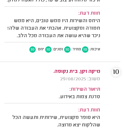
איפור מלווה ועיצוב שיער, כולל הגעה למלון.
חוות דעת:
היחס והשירות היו ממש טובים, היא ממש
חמודה ומקצועית. אהבתי את העבודה שלה!
ניכר שהיא עושה את העבודה מכל הלב.
10
10
10
10
איכות
מחיר
זמנים
יחס
10
מיקה זקן, בית נקופה.
משוב: 29/08/2025
תיאור השירות:
סדנת צמות באירוע.
חוות דעת:
היא סופר מקצועית, שירותית ותעשה הכל
שהלקוח יצא מרוצה.