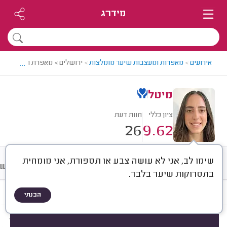
מידרג
...
אירועים
>
מאפרות ומעצבות שיער מומלצות
>
ירושלים > מאפרת ומעצבת שי
מיטל
ציון כללי
חוות דעת
26
9.62
שימו לב, אני לא עושה צבע או תספורת, אני מומחית
חוות דעת
מחירים
ממוצע
רישו
בתסרוקות שיער בלבד.
הבנתי
חוות דעת לפי:
הכל
(
26
)
הכי נפוצים
איפור לאירועים
תסרוקות לאירועים