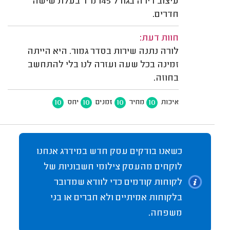
עיצוב דירה בגודל 145 מ"ר בעלת שישה
חדרים.
חוות דעת:
לורה נתנה שירות בסדר גמור. היא הייתה
זמינה בכל שעה ועזרה לנו בלי להתחשב
בחוזה.
10
10
10
10
איכות
מחיר
זמנים
יחס
כשאנו בודקים עסק חדש במידרג אנחנו
לוקחים מהעסק צילומי חשבוניות של
לקוחות קודמים כדי לוודא שמדובר
בלקוחות אמיתיים ולא חברים או בני
משפחה.