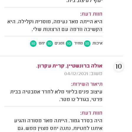
יעוץ לעיצוב בית.
חוות דעת:
היא הייתה מאד נעימה, מוסרית וקלילה. היא
הקשיבה וזרמה עם הרצונות שלי.
10
10
10
10
איכות
מחיר
זמנים
יחס
10
אולה ברונשטיין, קרית עקרון.
משוב: 04/12/2021
תיאור השירות:
עיצוב פנים בליווי מלא לחדר אמבטיה בבית
פרטי, בגודל 12 מטר.
חוות דעת:
היה בסדר גמור. הייתה מאד מסורה והגיע
איתנו לחנויות. נתנה יחס מצוין ממש. גם