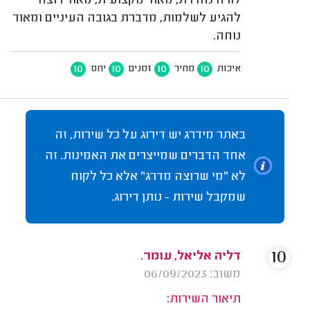
לורה נהדרת, מאוד מקצועית, מאוד רוצה
להגיע לשלמות, מדברת בגובה העיניים ומאוד
נוחה.
10
10
10
10
איכות
מחיר
זמנים
יחס
באתר מידרג יש דירוג על כל שירות, זה
אחד הדברים שמייצרים את האמינות. זה
לא "מי שרוצה מדרג" אלא כל לקוח
שמקבל שירות - נותן דירוג.
10
דליה אליאל, עומר.
משוב: 06/09/2023
תיאור השירות: