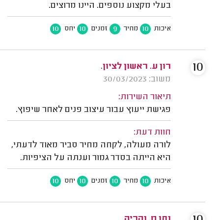
בעלי מקצוע נוספים. היינו מרוצים.
10
10
9
10
איכות
מחיר
זמנים
יחס
10
רון ע. ראשון לציון.
משוב: 30/03/2023
תיאור השירות:
פגישת ייעוץ עבור עיצוב פנים לאחר שיפוץ.
חוות דעת:
לורה מעולה, לקחה מחיר סביר מאוד לדעתי,
היא הייתה בסדר גמור וענתה על הציפיות.
10
10
10
10
איכות
מחיר
זמנים
יחס
נתן מ. נהריה.