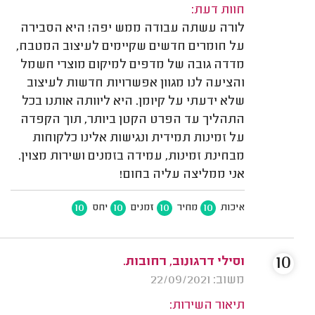
חוות דעת:
לורה עשתה עבודה ממש יפה! היא הסבירה
על חומרים חדשים שקיימים לעיצוב המטבח,
מדדה גובה של מדפים למיקום מוצרי חשמל
והציעה לנו מגוון אפשרויות חדשות לעיצוב
שלא ידעתי על קיומן. היא ליוותה אותנו בכל
התהליך עד הפרט הקטן ביותר, תוך הקפדה
על זמינות תמידית ונגישות אלינו כלקוחות
מבחינת זמינות, עמידה בזמנים ושירות מצוין.
אני ממליצה עליה בחום!
10
10
10
10
איכות
מחיר
זמנים
יחס
10
וסילי דרגונוב, רחובות.
משוב: 22/09/2021
תיאור השירות: