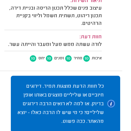
תיאור השירות:
עיצוב פנים שכלל תכנון הריסה ובניית דירה,
תכנון ריהוט, תשתית חשמל וליווי בקניית
הרהיטים.
חוות דעת:
לורה עשתה ממש מעל ומעבר והייתה עשר.
10
10
10
10
איכות
מחיר
זמנים
יחס
כל חוות הדעת מוצגות תמיד. דירוגים
חיוביים או שליליים מוצגים באותו אופן
בדיוק. אז למה לא רואים הרבה דירוגים
שליליים? כי מי שיש לו הרבה כאלו - יוצא
מהאתר. ככה פשוט.