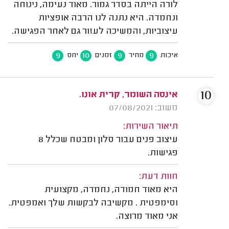
לורה הייתה בסדר גמור. מאוד נעימה, נינוחה
ונחמדה. היא נתנה לנו הרבה אופציות
עיצוביות, והמשיכה לעזור גם לאחר הפגישה.
9
10
9
9
איכות
מחיר
זמנים
יחס
10
אינסה השומר, קרית אונו.
משוב: 07/08/2021
תיאור השירות:
עיצוב פנים עבור סלון ומבטח שכלל 8
פגישות.
חוות דעת:
היא מאוד חמודה, נחמדה, מקצועית
וסימפטית . מקשיבה לבקשות שלך ואמפטית.
אני מאוד מרוצה.