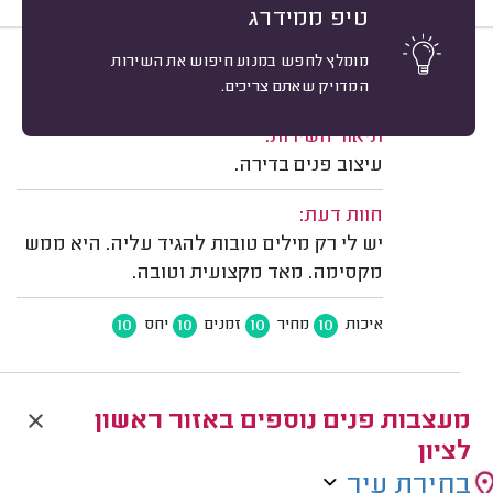
טיפ ממידרג
מומלץ לחפש במנוע חיפוש את השירות
10
אולגה גלוסקין, ראשון לציון.
מיון
המדויק שאתם צריכים.
משוב: 06/09/2021
תיאור השירות:
עיצוב פנים בדירה.
חוות דעת:
יש לי רק מילים טובות להגיד עליה. היא ממש
מקסימה. מאד מקצועית וטובה.
10
10
10
10
איכות
מחיר
זמנים
יחס
מעצבות פנים נוספים באזור ראשון
לציון
בחירת עיר