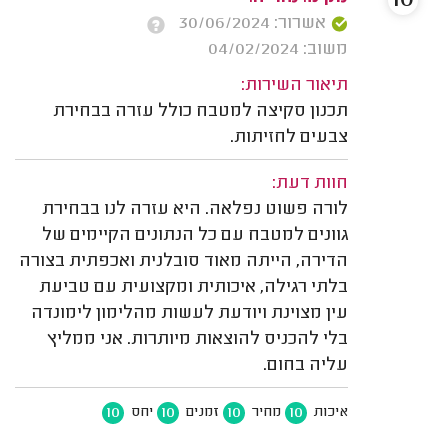
10
אשרור: 30/06/2024
משוב: 04/02/2024
תיאור השירות:
תכנון סקיצה למטבח כולל עזרה בבחירת
צבעים לחזיתות.
חוות דעת:
לורה פשוט נפלאה. היא עזרה לנו בבחירת
גוונים למטבח עם כל הנתונים הקיימים של
הדירה, הייתה מאוד סובלנית ואכפתית בצורה
בלתי רגילה, איכותית ומקצועית עם טביעת
עין מצוינת ויודעת לעשות מהלימון לימונדה
בלי להכניס להוצאות מיותרות. אני ממליץ
עליה בחום.
10
10
10
10
איכות
מחיר
זמנים
יחס