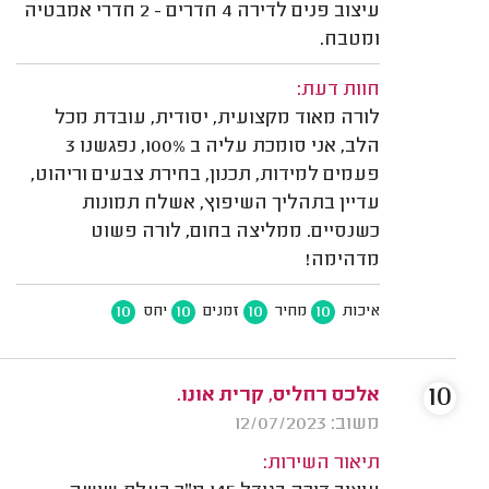
עיצוב פנים לדירה 4 חדרים - 2 חדרי אמבטיה
ומטבח.
חוות דעת:
לורה מאוד מקצועית, יסודית, עובדת מכל
הלב, אני סומכת עליה ב 100%, נפגשנו 3
פעמים למידות, תכנון, בחירת צבעים וריהוט,
עדיין בתהליך השיפוץ, אשלח תמונות
כשנסיים. ממליצה בחום, לורה פשוט
מדהימה!
10
10
10
10
איכות
מחיר
זמנים
יחס
10
אלכס רחליס, קרית אונו.
משוב: 12/07/2023
תיאור השירות: