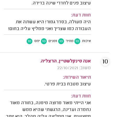
עיצוב פנים לחדרי שינה בדירה.
חוות דעת:
היה מעולה, בסדר גמור! היא עשתה את
העבודה כמו שצריך ואני ממליץ עליה בחום!
10
10
10
10
איכות
מחיר
זמנים
יחס
10
אנה סינקלשטיין, הרצליה.
משוב: 22/10/2021
תיאור השירות:
עיצוב מטבח בבית פרטי.
חוות דעת:
אני הייתי מאוד מרוצה מימנה, בחורה מאוד
נחמדה ועדינה, הרגשתי שהיא ממש
מקצועית, אני ממליצה עליה מהלב, היא יותר