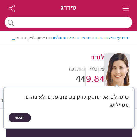
מידרג
...
שיפוץ ועיצוב הבית
>
מעצבות פנים מומלצות
>
ראשון לציון > מעצבת פנים 
לורה
ציון כללי
חוות דעת
44
9.84
שימו לב, אני עוסקת רק בעיצוב פנים ולא בהום
חוות דעת
מחירים
ממוצע
גלרי
סטיילינג
הבנתי
חוות דעת לפי:
הכל
(
44
)
הכי נפוצים
סוג השירות
סוג החלל