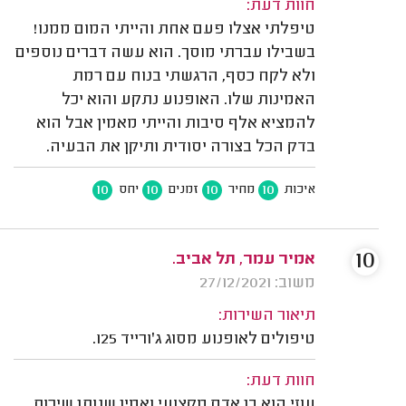
חוות דעת:
טיפלתי אצלו פעם אחת והייתי המום ממנו!
בשבילו עברתי מוסך. הוא עשה דברים נוספים
ולא לקח כסף, הרגשתי בנוח עם רמת
האמינות שלו. האופנוע נתקע והוא יכל
להמציא אלף סיבות והייתי מאמין אבל הוא
בדק הכל בצורה יסודית ותיקן את הבעיה.
10
10
10
10
איכות
מחיר
זמנים
יחס
10
אמיר עמר, תל אביב.
משוב: 27/12/2021
תיאור השירות:
טיפולים לאופנוע מסוג ג'ורייד 125.
חוות דעת:
עוזי הוא בן אדם מקצועי ואמין שנותן שירות