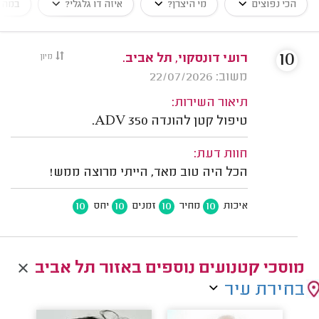
הכי נפוצים
מי היצרן?
איזה דו גלגלי?
במה ט
10
רועי דונסקוי, תל אביב.
מיון
משוב: 22/07/2026
תיאור השירות:
טיפול קטן להונדה ADV 350.
חוות דעת:
הכל היה טוב מאד, הייתי מרוצה ממש!
10
10
10
10
איכות
מחיר
זמנים
יחס
מוסכי קטנועים נוספים באזור תל אביב
בחירת עיר