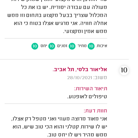
מעולה עם עבודה יסודית. יש בו את כל
המכלול שצריך בבעל מקצוע בתחום וזו ממש
אחלה חוויה. אני מרגיש אצלו בטוח כי הוא
ממש אמין ומקצועי.
10
10
10
10
איכות
מחיר
זמנים
יחס
10
אליאור בלסי, תל אביב.
משוב: 28/10/2021
תיאור השירות:
טיפולים לאופנוע.
חוות דעת:
אני מאוד מרוצה מעוזי ואני מטפל רק אצלו,
יש לו שירות קטלני והוא הכי טוב שיש, הוא
ממש מהיר ויש לו יחס טוב.