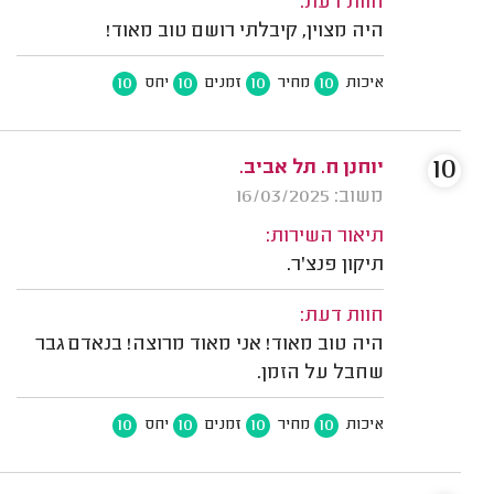
חוות דעת:
היה מצוין, קיבלתי רושם טוב מאוד!
10
10
10
10
איכות
מחיר
זמנים
יחס
10
יוחנן ח. תל אביב.
משוב: 16/03/2025
תיאור השירות:
תיקון פנצ'ר.
חוות דעת:
היה טוב מאוד! אני מאוד מרוצה! בנאדם גבר
שחבל על הזמן.
10
10
10
10
איכות
מחיר
זמנים
יחס