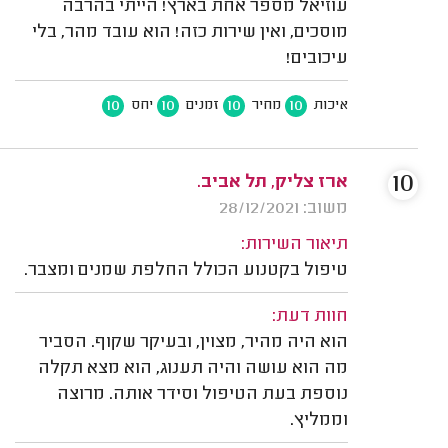
עוזיאל מספר אחת בארץ! הייתי בהרבה
מוסכים, ואין שירות כזה! הוא עובד מהר, בלי
עיכובים!
10
10
10
10
איכות
מחיר
זמנים
יחס
10
ארז צליק, תל אביב.
משוב: 28/12/2021
תיאור השירות:
טיפול בקטנוע הכולל החלפת שמנים ומצבר.
חוות דעת:
הוא היה מהיר, מצוין, ובעיקר שקוף. הסביר
מה הוא עושה והיה תענוג, הוא מצא תקלה
נוספת בעת הטיפול וסידר אותה. מרוצה
וממליץ.