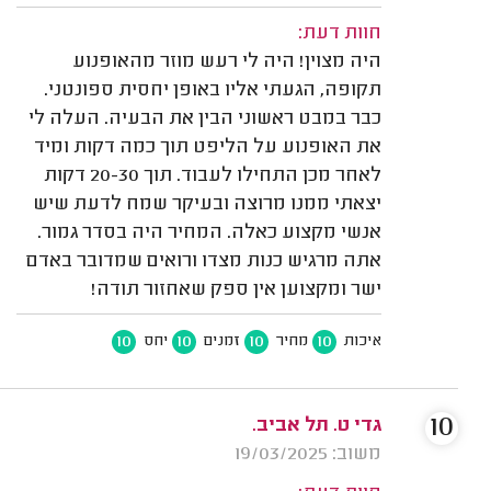
חוות דעת:
היה מצוין! היה לי רעש מוזר מהאופנוע
תקופה, הגעתי אליו באופן יחסית ספונטני.
כבר במבט ראשוני הבין את הבעיה. העלה לי
את האופנוע על הליפט תוך כמה דקות ומיד
לאחר מכן התחילו לעבוד. תוך 20-30 דקות
יצאתי ממנו מרוצה ובעיקר שמח לדעת שיש
אנשי מקצוע כאלה. המחיר היה בסדר גמור.
אתה מרגיש כנות מצדו ורואים שמדובר באדם
ישר ומקצוען אין ספק שאחזור תודה!
10
10
10
10
איכות
מחיר
זמנים
יחס
10
גדי ט. תל אביב.
משוב: 19/03/2025