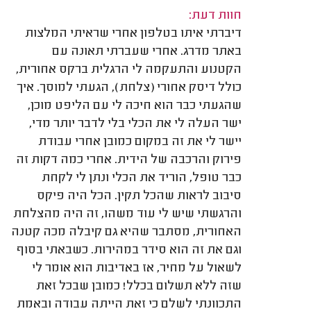
חוות דעת:
דיברתי איתו בטלפון אחרי שראיתי המלצות
באתר מדרג. אחרי שעברתי תאונה עם
הקטנוע והתעקמה לי הרגלית ברקס אחורית,
כולל דיסק אחורי (צלחת), הגעתי למוסך. איך
שהגעתי כבר הוא חיכה לי עם הליפט מוכן,
ישר העלה לי את הכלי בלי לדבר יותר מדי,
יישר לי את זה במקום כמובן אחרי עבודת
פירוק והרכבה של הידית. אחרי כמה דקות זה
כבר טופל, הוריד את הכלי ונתן לי לקחת
סיבוב לראות שהכל תקין. הכל היה פיקס
והרגשתי שיש לי עוד משהו, זה היה מהצלחת
האחורית, מסתבר שהיא גם קיבלה מכה קטנה
וגם את זה הוא סידר במהירות. כשבאתי בסוף
לשאול על מחיר, אז באדיבות הוא אומר לי
שזה ללא תשלום בכלל! כמובן שבכל זאת
התכוונתי לשלם כי זאת הייתה עבודה ובאמת