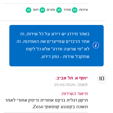
10
10
10
10
איכות
מחיר
זמנים
יחס
באתר מידרג יש דירוג על כל שירות, זה
אחד הדברים שמייצרים את האמינות. זה
לא "מי שרוצה מדרג" אלא כל לקוח
שמקבל שירות - נותן דירוג.
10
יוסף א. תל אביב.
משוב: 25/01/2026
תיאור השירות:
תיקון רגלית ברקס אחורית ודיסק אחורי לאחר
תאונה בקטנוע קווסאקי Z650.